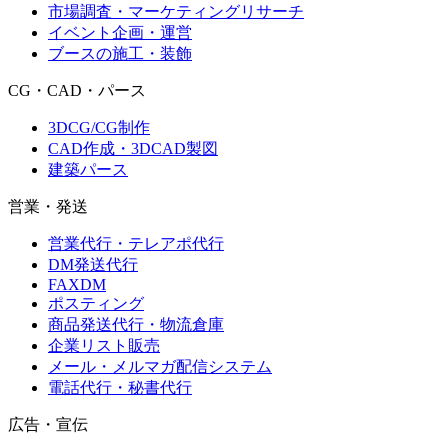
市場調査・マーケティングリサーチ
イベント企画・運営
ブースの施工・装飾
CG・CAD・パース
3DCG/CG制作
CAD作成・3DCAD製図
建築パース
営業・発送
営業代行・テレアポ代行
DM発送代行
FAXDM
ポスティング
商品発送代行・物流倉庫
企業リスト販売
メール・メルマガ配信システム
電話代行・秘書代行
広告・宣伝