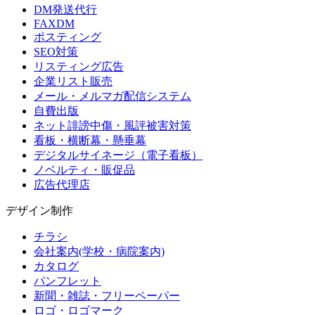
DM発送代行
FAXDM
ポスティング
SEO対策
リスティング広告
企業リスト販売
メール・メルマガ配信システム
自費出版
ネット誹謗中傷・風評被害対策
看板・横断幕・懸垂幕
デジタルサイネージ（電子看板）
ノベルティ・販促品
広告代理店
デザイン制作
チラシ
会社案内(学校・病院案内)
カタログ
パンフレット
新聞・雑誌・フリーペーパー
ロゴ・ロゴマーク