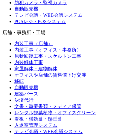
防犯カメラ・監視カメラ
自動販売機
テレビ会議・WEB会議システム
POSレジ・POSシステム
店舗・事務所・工場
内装工事（店舗）
内装工事（オフィス・事務所）
原状回復工事・スケルトン工事
内装解体工事
家屋解体・建物解体
オフィスや店舗の賃料値下げ交渉
移転
自動販売機
建築パース
決済代行
文書・重要書類・メディア保管
レンタル観葉植物・オフィスグリーン
看板・横断幕・懸垂幕
入退室管理システム
テレビ会議・WEB会議システム