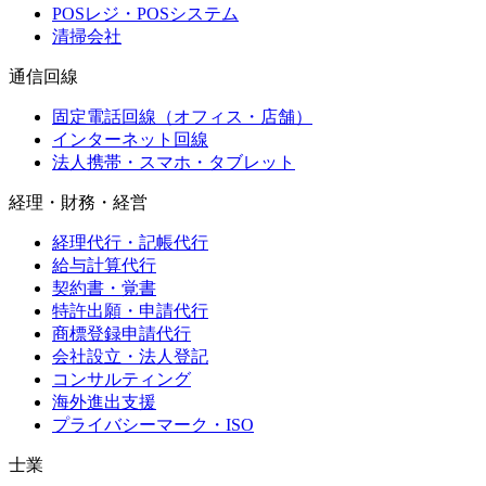
POSレジ・POSシステム
清掃会社
通信回線
固定電話回線（オフィス・店舗）
インターネット回線
法人携帯・スマホ・タブレット
経理・財務・経営
経理代行・記帳代行
給与計算代行
契約書・覚書
特許出願・申請代行
商標登録申請代行
会社設立・法人登記
コンサルティング
海外進出支援
プライバシーマーク・ISO
士業