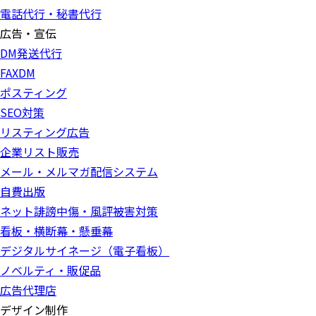
電話代行・秘書代行
広告・宣伝
DM発送代行
FAXDM
ポスティング
SEO対策
リスティング広告
企業リスト販売
メール・メルマガ配信システム
自費出版
ネット誹謗中傷・風評被害対策
看板・横断幕・懸垂幕
デジタルサイネージ（電子看板）
ノベルティ・販促品
広告代理店
デザイン制作