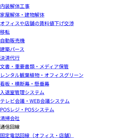
内装解体工事
家屋解体・建物解体
オフィスや店舗の賃料値下げ交渉
移転
自動販売機
建築パース
決済代行
文書・重要書類・メディア保管
レンタル観葉植物・オフィスグリーン
看板・横断幕・懸垂幕
入退室管理システム
テレビ会議・WEB会議システム
POSレジ・POSシステム
清掃会社
通信回線
固定電話回線（オフィス・店舗）