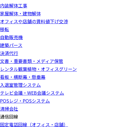
内装解体工事
家屋解体・建物解体
オフィスや店舗の賃料値下げ交渉
移転
自動販売機
建築パース
決済代行
文書・重要書類・メディア保管
レンタル観葉植物・オフィスグリーン
看板・横断幕・懸垂幕
入退室管理システム
テレビ会議・WEB会議システム
POSレジ・POSシステム
清掃会社
通信回線
固定電話回線（オフィス・店舗）