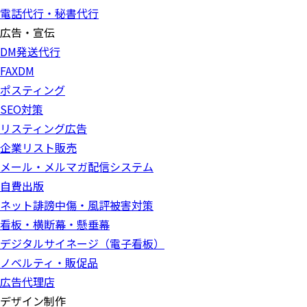
電話代行・秘書代行
広告・宣伝
DM発送代行
FAXDM
ポスティング
SEO対策
リスティング広告
企業リスト販売
メール・メルマガ配信システム
自費出版
ネット誹謗中傷・風評被害対策
看板・横断幕・懸垂幕
デジタルサイネージ（電子看板）
ノベルティ・販促品
広告代理店
デザイン制作