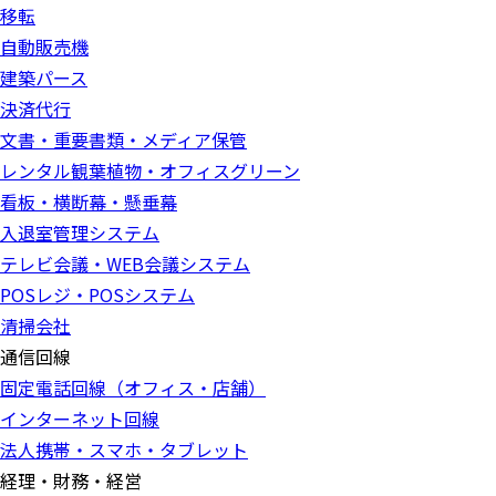
移転
自動販売機
建築パース
決済代行
文書・重要書類・メディア保管
レンタル観葉植物・オフィスグリーン
看板・横断幕・懸垂幕
入退室管理システム
テレビ会議・WEB会議システム
POSレジ・POSシステム
清掃会社
通信回線
固定電話回線（オフィス・店舗）
インターネット回線
法人携帯・スマホ・タブレット
経理・財務・経営