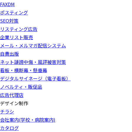
FAXDM
ポスティング
SEO対策
リスティング広告
企業リスト販売
メール・メルマガ配信システム
自費出版
ネット誹謗中傷・風評被害対策
看板・横断幕・懸垂幕
デジタルサイネージ（電子看板）
ノベルティ・販促品
広告代理店
デザイン制作
チラシ
会社案内(学校・病院案内)
カタログ