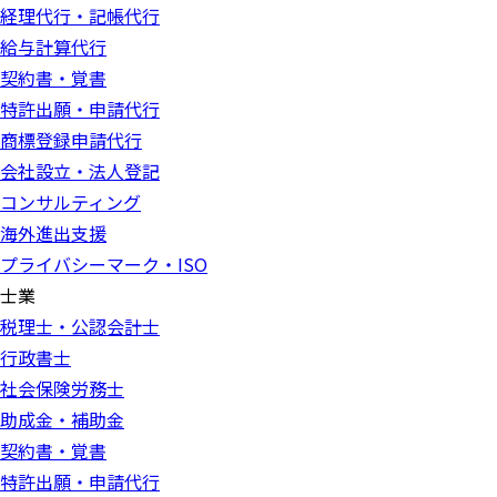
経理代行・記帳代行
給与計算代行
契約書・覚書
特許出願・申請代行
商標登録申請代行
会社設立・法人登記
コンサルティング
海外進出支援
プライバシーマーク・ISO
士業
税理士・公認会計士
行政書士
社会保険労務士
助成金・補助金
契約書・覚書
特許出願・申請代行