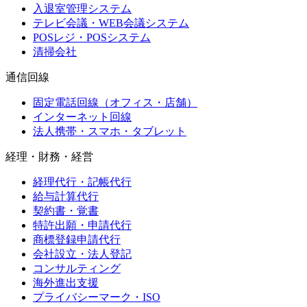
入退室管理システム
テレビ会議・WEB会議システム
POSレジ・POSシステム
清掃会社
通信回線
固定電話回線（オフィス・店舗）
インターネット回線
法人携帯・スマホ・タブレット
経理・財務・経営
経理代行・記帳代行
給与計算代行
契約書・覚書
特許出願・申請代行
商標登録申請代行
会社設立・法人登記
コンサルティング
海外進出支援
プライバシーマーク・ISO