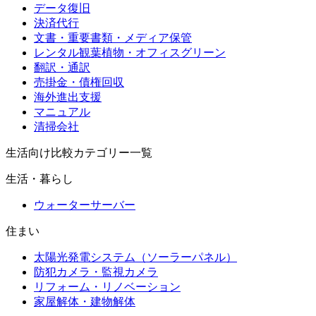
データ復旧
決済代行
文書・重要書類・メディア保管
レンタル観葉植物・オフィスグリーン
翻訳・通訳
売掛金・債権回収
海外進出支援
マニュアル
清掃会社
生活向け比較カテゴリー一覧
生活・暮らし
ウォーターサーバー
住まい
太陽光発電システム（ソーラーパネル）
防犯カメラ・監視カメラ
リフォーム・リノベーション
家屋解体・建物解体