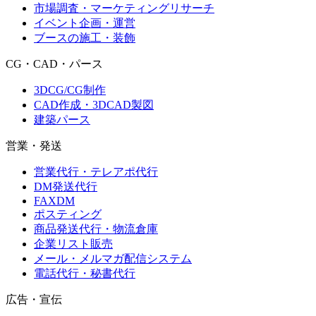
市場調査・マーケティングリサーチ
イベント企画・運営
ブースの施工・装飾
CG・CAD・パース
3DCG/CG制作
CAD作成・3DCAD製図
建築パース
営業・発送
営業代行・テレアポ代行
DM発送代行
FAXDM
ポスティング
商品発送代行・物流倉庫
企業リスト販売
メール・メルマガ配信システム
電話代行・秘書代行
広告・宣伝