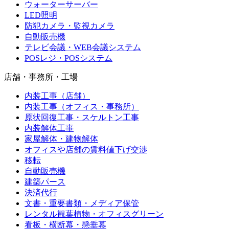
ウォーターサーバー
LED照明
防犯カメラ・監視カメラ
自動販売機
テレビ会議・WEB会議システム
POSレジ・POSシステム
店舗・事務所・工場
内装工事（店舗）
内装工事（オフィス・事務所）
原状回復工事・スケルトン工事
内装解体工事
家屋解体・建物解体
オフィスや店舗の賃料値下げ交渉
移転
自動販売機
建築パース
決済代行
文書・重要書類・メディア保管
レンタル観葉植物・オフィスグリーン
看板・横断幕・懸垂幕