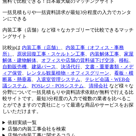
無料で比較できる！日本最大級のマッチングサイト
一括見積もりや一括資料請求が最短3分程度の入力でカンタ
ンにできる
内装工事（店舗）など様々なカテゴリーで比較できるマッチ
ングサイト
比較jpは
内装工事（店舗）
、
内装工事（オフィス・事務
所）
、
原状回復工事・スケルトン工事
、
内装解体工事
、
家屋
解体・建物解体
、
オフィスや店舗の賃料値下げ交渉
、
移転
、
自動販売機
、
建築パース
、
決済代行
、
文書・重要書類・メデ
ィア保管
、
レンタル観葉植物・オフィスグリーン
、
看板・横
断幕・懸垂幕
、
入退室管理システム
、
テレビ会議・WEB会
議システム
、
POSレジ・POSシステム
、
清掃会社
など様々な
分野について一括見積もりや資料請求依頼が無料で行える比
較サイトです。最短3分程度の入力で複数の業者を比べるこ
とができますので貴社にとって最適な商品やサービスをお探
しいただけます。
依頼実績一覧
店舗の内装工事会社を検索
店舗の内装工事に関するコラム