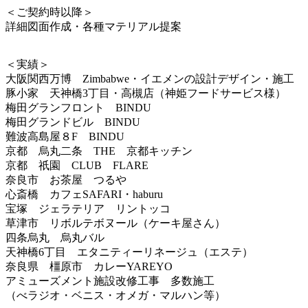
＜ご契約時以降＞
詳細図面作成・各種マテリアル提案
＜実績＞
大阪関西万博 Zimbabwe・イエメンの設計デザイン・施工
豚小家 天神橋3丁目・高槻店（神姫フードサービス様）
梅田グランフロント BINDU
梅田グランドビル BINDU
難波高島屋８F BINDU
京都 烏丸二条 THE 京都キッチン
京都 祇園 CLUB FLARE
奈良市 お茶屋 つるや
心斎橋 カフェSAFARI・haburu
宝塚 ジェラテリア リントッコ
草津市 リボルテボヌール（ケーキ屋さん）
四条烏丸 烏丸バル
天神橋6丁目 エタニティーリネージュ（エステ）
奈良県 橿原市 カレーYAREYO
アミューズメント施設改修工事 多数施工
（べラジオ・ベニス・オメガ・マルハン等）