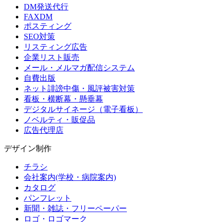
DM発送代行
FAXDM
ポスティング
SEO対策
リスティング広告
企業リスト販売
メール・メルマガ配信システム
自費出版
ネット誹謗中傷・風評被害対策
看板・横断幕・懸垂幕
デジタルサイネージ（電子看板）
ノベルティ・販促品
広告代理店
デザイン制作
チラシ
会社案内(学校・病院案内)
カタログ
パンフレット
新聞・雑誌・フリーペーパー
ロゴ・ロゴマーク