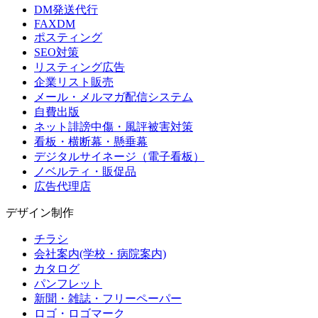
DM発送代行
FAXDM
ポスティング
SEO対策
リスティング広告
企業リスト販売
メール・メルマガ配信システム
自費出版
ネット誹謗中傷・風評被害対策
看板・横断幕・懸垂幕
デジタルサイネージ（電子看板）
ノベルティ・販促品
広告代理店
デザイン制作
チラシ
会社案内(学校・病院案内)
カタログ
パンフレット
新聞・雑誌・フリーペーパー
ロゴ・ロゴマーク