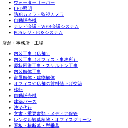
ウォーターサーバー
LED照明
防犯カメラ・監視カメラ
自動販売機
テレビ会議・WEB会議システム
POSレジ・POSシステム
店舗・事務所・工場
内装工事（店舗）
内装工事（オフィス・事務所）
原状回復工事・スケルトン工事
内装解体工事
家屋解体・建物解体
オフィスや店舗の賃料値下げ交渉
移転
自動販売機
建築パース
決済代行
文書・重要書類・メディア保管
レンタル観葉植物・オフィスグリーン
看板・横断幕・懸垂幕