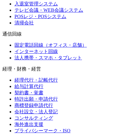
入退室管理システム
テレビ会議・WEB会議システム
POSレジ・POSシステム
清掃会社
通信回線
固定電話回線（オフィス・店舗）
インターネット回線
法人携帯・スマホ・タブレット
経理・財務・経営
経理代行・記帳代行
給与計算代行
契約書・覚書
特許出願・申請代行
商標登録申請代行
会社設立・法人登記
コンサルティング
海外進出支援
プライバシーマーク・ISO