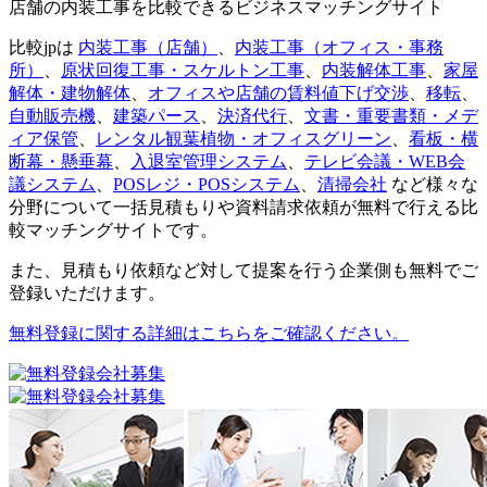
店舗の内装工事を比較できるビジネスマッチングサイト
比較jpは
内装工事（店舗）
、
内装工事（オフィス・事務
所）
、
原状回復工事・スケルトン工事
、
内装解体工事
、
家屋
解体・建物解体
、
オフィスや店舗の賃料値下げ交渉
、
移転
、
自動販売機
、
建築パース
、
決済代行
、
文書・重要書類・メデ
ィア保管
、
レンタル観葉植物・オフィスグリーン
、
看板・横
断幕・懸垂幕
、
入退室管理システム
、
テレビ会議・WEB会
議システム
、
POSレジ・POSシステム
、
清掃会社
など様々な
分野について一括見積もりや資料請求依頼が無料で行える比
較マッチングサイトです。
また、見積もり依頼など対して提案を行う企業側も無料でご
登録いただけます。
無料登録に関する詳細はこちらをご確認ください。