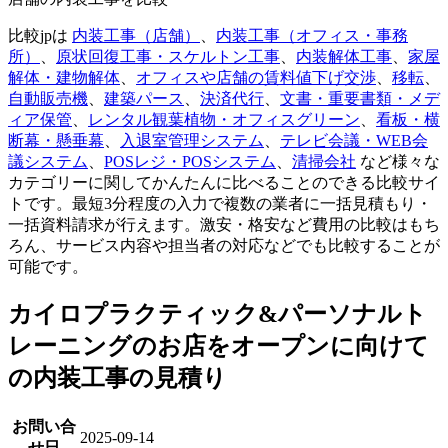
比較jpは
内装工事（店舗）
、
内装工事（オフィス・事務
所）
、
原状回復工事・スケルトン工事
、
内装解体工事
、
家屋
解体・建物解体
、
オフィスや店舗の賃料値下げ交渉
、
移転
、
自動販売機
、
建築パース
、
決済代行
、
文書・重要書類・メデ
ィア保管
、
レンタル観葉植物・オフィスグリーン
、
看板・横
断幕・懸垂幕
、
入退室管理システム
、
テレビ会議・WEB会
議システム
、
POSレジ・POSシステム
、
清掃会社
など様々な
カテゴリーに関してかんたんに比べることのできる比較サイ
トです。最短3分程度の入力で複数の業者に一括見積もり・
一括資料請求が行えます。激安・格安など費用の比較はもち
ろん、サービス内容や担当者の対応などでも比較することが
可能です。
カイロプラクティック&パーソナルト
レーニングのお店をオープンに向けて
の内装工事の見積り
お問い合
2025-09-14
せ日