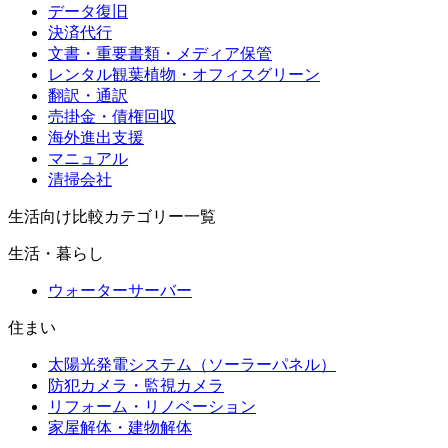
データ復旧
決済代行
文書・重要書類・メディア保管
レンタル観葉植物・オフィスグリーン
翻訳・通訳
売掛金・債権回収
海外進出支援
マニュアル
清掃会社
生活向け比較カテゴリー一覧
生活・暮らし
ウォーターサーバー
住まい
太陽光発電システム（ソーラーパネル）
防犯カメラ・監視カメラ
リフォーム・リノベーション
家屋解体・建物解体