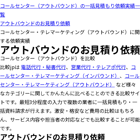
o
コールセンター（アウトバウンド）の一括見積もり依頼実績一
n
覧
アウトバウンドのお見積り依頼
コールセンター・テレマーケティング（アウトバウンド）に関
する依頼実績
アウトバウンドのお見積り依頼
コールセンター（アウトバウンド）を比較
比較jpは
電話代行・秘書代行
、
営業代行・テレアポ代行
、
コ
ールセンター・テレマーケティング（インバウンド）
、
コール
センター・テレマーケティング（アウトバウンド）
など様々
なカテゴリーに関してかんたんに比べることのできる比較サイ
トです。最短3分程度の入力で複数の業者に一括見積もり・一
括資料請求が行えます。激安・格安など費用の比較はもちろ
ん、サービス内容や担当者の対応などでも比較することが可能
です。
アウトバウンドのお見積り依頼