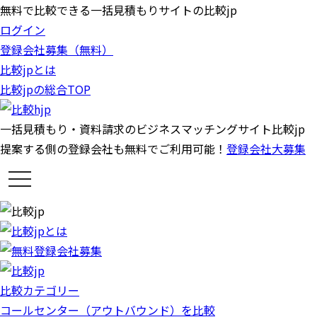
無料で比較できる一括見積もりサイトの比較jp
ログイン
登録会社募集（無料）
比較jpとは
比較jpの総合TOP
一括見積もり・資料請求のビジネスマッチングサイト比較jp
提案する側の登録会社も無料でご利用可能！
登録会社大募集
t
o
g
g
l
e
n
a
v
i
g
比較カテゴリー
a
t
コールセンター（アウトバウンド）を比較
i