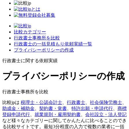
比較カテゴリー
行政書士事務所を比較
行政書士の一括見積もり依頼実績一覧
プライバシーポリシーの作成
行政書士に関する依頼実績
プライバシーポリシーの作成
行政書士事務所を比較
比較jpは
税理士・公認会計士
、
行政書士
、
社会保険労務士
、
助成金・補助金
、
契約書・覚書
、
特許出願・申請代行
、
商標
登録申請代行
、
就業規則・雇用契約書
、
会社設立・法人登記
など様々なカテゴリーに関してかんたんに比べることのでき
る比較サイトです。最短3分程度の入力で複数の業者に一括