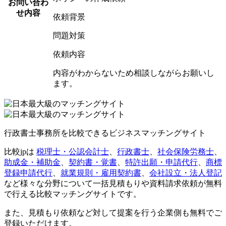
お問い合わ
せ内容
依頼背景
問題対策
依頼内容
内容がわからないため相談しながらお願いし
ます。
行政書士事務所を比較できるビジネスマッチングサイト
比較jpは
税理士・公認会計士
、
行政書士
、
社会保険労務士
、
助成金・補助金
、
契約書・覚書
、
特許出願・申請代行
、
商標
登録申請代行
、
就業規則・雇用契約書
、
会社設立・法人登記
など様々な分野について一括見積もりや資料請求依頼が無料
で行える比較マッチングサイトです。
また、見積もり依頼など対して提案を行う企業側も無料でご
登録いただけます。