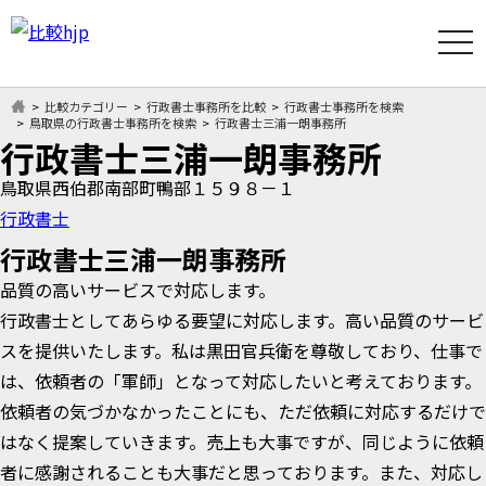
t
o
g
g
l
比較カテゴリー
行政書士事務所を比較
行政書士事務所を検索
e
鳥取県の行政書士事務所を検索
行政書士三浦一朗事務所
n
行政書士三浦一朗事務所
a
v
鳥取県西伯郡南部町鴨部１５９８－１
i
g
行政書士
a
t
行政書士三浦一朗事務所
i
o
n
品質の高いサービスで対応します。
行政書士としてあらゆる要望に対応します。高い品質のサービ
スを提供いたします。私は黒田官兵衛を尊敬しており、仕事で
は、依頼者の「軍師」となって対応したいと考えております。
依頼者の気づかなかったことにも、ただ依頼に対応するだけで
はなく提案していきます。売上も大事ですが、同じように依頼
者に感謝されることも大事だと思っております。また、対応し