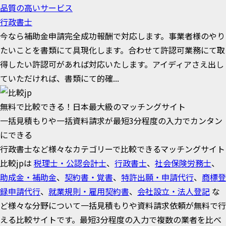
品質の高いサービス
行政書士
今なら補助金申請完全成功報酬で対応します。事業者様のやり
たいことを書類にて具現化します。合わせて許認可業務にて取
得したい許認可があれば対応いたします。アイディアさえ出し
ていただければ、書類にて的確...
無料で比較できる！日本最大級のマッチングサイト
一括見積もりや一括資料請求が最短3分程度の入力でカンタン
にできる
行政書士など様々なカテゴリーで比較できるマッチングサイト
比較jpは
税理士・公認会計士
、
行政書士
、
社会保険労務士
、
助成金・補助金
、
契約書・覚書
、
特許出願・申請代行
、
商標登
録申請代行
、
就業規則・雇用契約書
、
会社設立・法人登記
な
ど様々な分野について一括見積もりや資料請求依頼が無料で行
える比較サイトです。最短3分程度の入力で複数の業者を比べ