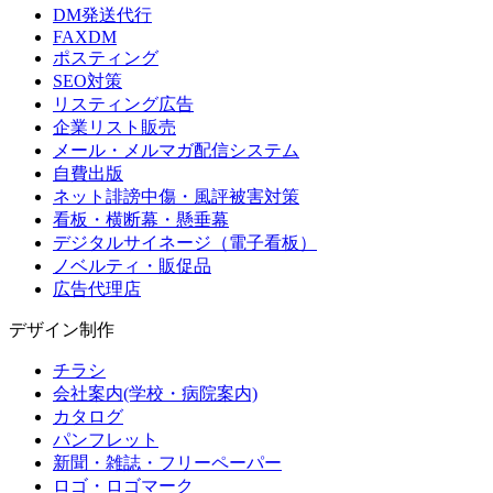
DM発送代行
FAXDM
ポスティング
SEO対策
リスティング広告
企業リスト販売
メール・メルマガ配信システム
自費出版
ネット誹謗中傷・風評被害対策
看板・横断幕・懸垂幕
デジタルサイネージ（電子看板）
ノベルティ・販促品
広告代理店
デザイン制作
チラシ
会社案内(学校・病院案内)
カタログ
パンフレット
新聞・雑誌・フリーペーパー
ロゴ・ロゴマーク