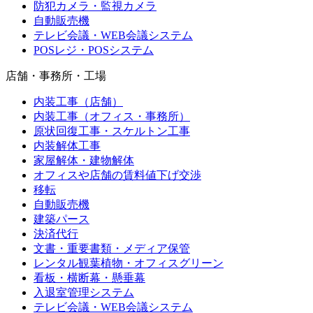
防犯カメラ・監視カメラ
自動販売機
テレビ会議・WEB会議システム
POSレジ・POSシステム
店舗・事務所・工場
内装工事（店舗）
内装工事（オフィス・事務所）
原状回復工事・スケルトン工事
内装解体工事
家屋解体・建物解体
オフィスや店舗の賃料値下げ交渉
移転
自動販売機
建築パース
決済代行
文書・重要書類・メディア保管
レンタル観葉植物・オフィスグリーン
看板・横断幕・懸垂幕
入退室管理システム
テレビ会議・WEB会議システム