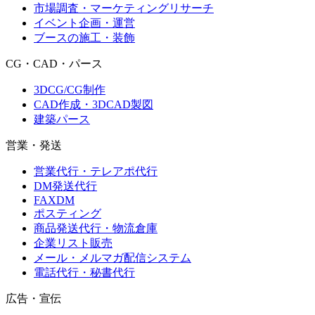
市場調査・マーケティングリサーチ
イベント企画・運営
ブースの施工・装飾
CG・CAD・パース
3DCG/CG制作
CAD作成・3DCAD製図
建築パース
営業・発送
営業代行・テレアポ代行
DM発送代行
FAXDM
ポスティング
商品発送代行・物流倉庫
企業リスト販売
メール・メルマガ配信システム
電話代行・秘書代行
広告・宣伝