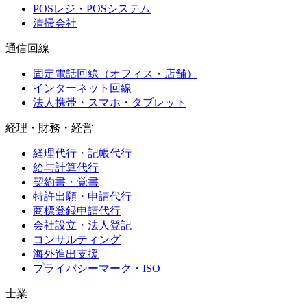
POSレジ・POSシステム
清掃会社
通信回線
固定電話回線（オフィス・店舗）
インターネット回線
法人携帯・スマホ・タブレット
経理・財務・経営
経理代行・記帳代行
給与計算代行
契約書・覚書
特許出願・申請代行
商標登録申請代行
会社設立・法人登記
コンサルティング
海外進出支援
プライバシーマーク・ISO
士業