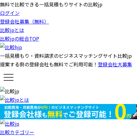
無料で比較できる一括見積もりサイトの比較jp
ログイン
登録会社募集（無料）
比較jpとは
比較jpの総合TOP
一括見積もり・資料請求のビジネスマッチングサイト比較jp
提案する側の登録会社も無料でご利用可能！
登録会社大募集
t
o
g
g
l
e
n
a
v
i
g
a
比較カテゴリー
t
i