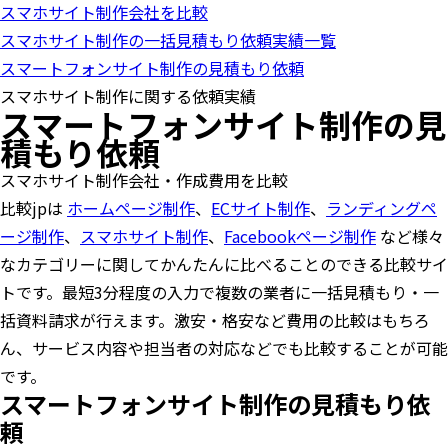
スマホサイト制作会社を比較
o
n
スマホサイト制作の一括見積もり依頼実績一覧
スマートフォンサイト制作の見積もり依頼
スマホサイト制作に関する依頼実績
スマートフォンサイト制作の見
積もり依頼
スマホサイト制作会社・作成費用を比較
比較jpは
ホームページ制作
、
ECサイト制作
、
ランディングペ
ージ制作
、
スマホサイト制作
、
Facebookページ制作
など様々
なカテゴリーに関してかんたんに比べることのできる比較サイ
トです。最短3分程度の入力で複数の業者に一括見積もり・一
括資料請求が行えます。激安・格安など費用の比較はもちろ
ん、サービス内容や担当者の対応などでも比較することが可能
です。
スマートフォンサイト制作の見積もり依
頼