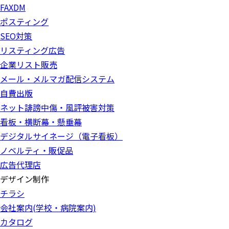
FAXDM
ポスティング
SEO対策
リスティング広告
企業リスト販売
メール・メルマガ配信システム
自費出版
ネット誹謗中傷・風評被害対策
看板・横断幕・懸垂幕
デジタルサイネージ（電子看板）
ノベルティ・販促品
広告代理店
デザイン制作
チラシ
会社案内(学校・病院案内)
カタログ