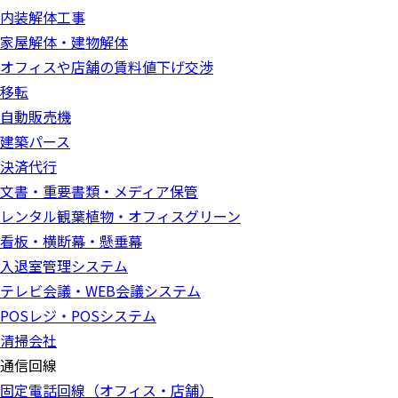
内装解体工事
家屋解体・建物解体
オフィスや店舗の賃料値下げ交渉
移転
自動販売機
建築パース
決済代行
文書・重要書類・メディア保管
レンタル観葉植物・オフィスグリーン
看板・横断幕・懸垂幕
入退室管理システム
テレビ会議・WEB会議システム
POSレジ・POSシステム
清掃会社
通信回線
固定電話回線（オフィス・店舗）