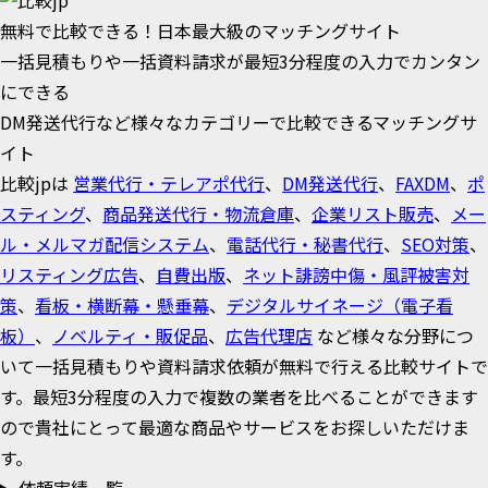
無料で比較できる！日本最大級のマッチングサイト
一括見積もりや一括資料請求が最短3分程度の入力でカンタン
にできる
DM発送代行など様々なカテゴリーで比較できるマッチングサ
イト
比較jpは
営業代行・テレアポ代行
、
DM発送代行
、
FAXDM
、
ポ
スティング
、
商品発送代行・物流倉庫
、
企業リスト販売
、
メー
ル・メルマガ配信システム
、
電話代行・秘書代行
、
SEO対策
、
リスティング広告
、
自費出版
、
ネット誹謗中傷・風評被害対
策
、
看板・横断幕・懸垂幕
、
デジタルサイネージ（電子看
板）
、
ノベルティ・販促品
、
広告代理店
など様々な分野につ
いて一括見積もりや資料請求依頼が無料で行える比較サイトで
す。最短3分程度の入力で複数の業者を比べることができます
ので貴社にとって最適な商品やサービスをお探しいただけま
す。