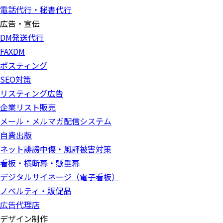
電話代行・秘書代行
広告・宣伝
DM発送代行
FAXDM
ポスティング
SEO対策
リスティング広告
企業リスト販売
メール・メルマガ配信システム
自費出版
ネット誹謗中傷・風評被害対策
看板・横断幕・懸垂幕
デジタルサイネージ（電子看板）
ノベルティ・販促品
広告代理店
デザイン制作