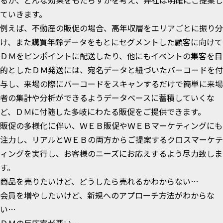
るか、どんな効果をもたらすかを考え、弊社は明確にご提案し
ていきます。
例えば、不動産の販促の場合、高年収層をエリアごとに振り分
け、また購買年齢データをもとにセグメントした顧客に向けて
ＤＭをピンポイントに配送したり、他にもイベントの集客を目
的としたＤＭ発送には、宛名データと紐づいたバーコードを付
与し、来場の際にバーコードをスキャンするだけで簡単に来場
者の集計や分析ができるようデータベースに蓄積していくな
ど、ＤＭに付随した多岐にわたる販促をご提供できます。
販促の多様化に伴い、ＷＥＢ販促やＷＥＢマーケティングにも
注力し、リアルとＷＥＢの両方からご提案するクロスマーケテ
ィングを実行し、お客様のニーズにお応えするよう尽力致しま
す。
商品を売りたいけど、どうしたら売れるかわからない…
会員を増やしたいけど、新規へのアプローチ方法がわからな
い…