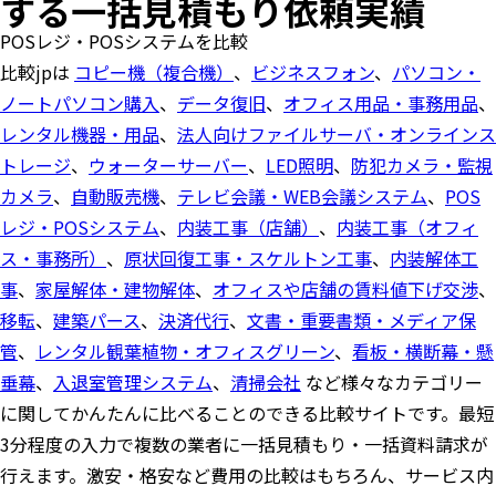
する一括見積もり依頼実績
POSレジ・POSシステムを比較
比較jpは
コピー機（複合機）
、
ビジネスフォン
、
パソコン・
ノートパソコン購入
、
データ復旧
、
オフィス用品・事務用品
、
レンタル機器・用品
、
法人向けファイルサーバ・オンラインス
トレージ
、
ウォーターサーバー
、
LED照明
、
防犯カメラ・監視
カメラ
、
自動販売機
、
テレビ会議・WEB会議システム
、
POS
レジ・POSシステム
、
内装工事（店舗）
、
内装工事（オフィ
ス・事務所）
、
原状回復工事・スケルトン工事
、
内装解体工
事
、
家屋解体・建物解体
、
オフィスや店舗の賃料値下げ交渉
、
移転
、
建築パース
、
決済代行
、
文書・重要書類・メディア保
管
、
レンタル観葉植物・オフィスグリーン
、
看板・横断幕・懸
垂幕
、
入退室管理システム
、
清掃会社
など様々なカテゴリー
に関してかんたんに比べることのできる比較サイトです。最短
3分程度の入力で複数の業者に一括見積もり・一括資料請求が
行えます。激安・格安など費用の比較はもちろん、サービス内