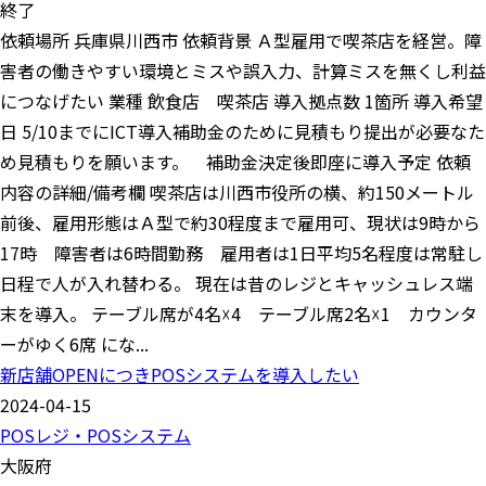
終了
依頼場所 兵庫県川西市 依頼背景 Ａ型雇用で喫茶店を経営。障
害者の働きやすい環境とミスや誤入力、計算ミスを無くし利益
につなげたい 業種 飲食店 喫茶店 導入拠点数 1箇所 導入希望
日 5/10までにICT導入補助金のために見積もり提出が必要なた
め見積もりを願います。 補助金決定後即座に導入予定 依頼
内容の詳細/備考欄 喫茶店は川西市役所の横、約150メートル
前後、雇用形態はＡ型で約30程度まで雇用可、現状は9時から
17時 障害者は6時間勤務 雇用者は1日平均5名程度は常駐し
日程で人が入れ替わる。 現在は昔のレジとキャッシュレス端
末を導入。 テーブル席が4名☓4 テーブル席2名☓1 カウンタ
ーがゆく6席 にな...
新店舗OPENにつきPOSシステムを導入したい
2024-04-15
POSレジ・POSシステム
大阪府