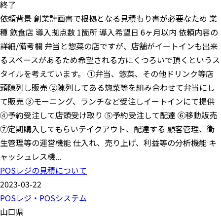
終了
依頼背景 創業計画書で根拠となる見積もり書が必要なため 業
種 飲食店 導入拠点数 1箇所 導入希望日 6ヶ月以内 依頼内容の
詳細/備考欄 弁当と惣菜の店ですが、店舗がイートインも出来
るスペースがあるため希望される方にくつろいで頂くというス
タイルを考えています。 ①弁当、惣菜、その他ドリンク等店
頭陳列し販売 ②陳列してある惣菜等を組み合わせて弁当にし
て販売 ③モーニング、ランチなど受注しイートインにて提供
④予約受注して店頭受け取り ⑤予約受注して配達 ⑥移動販売
⑦定期購入してもらいテイクアウト、配達する 顧客管理、衛
生管理等の運営機能 仕入れ、売り上げ、利益等の分析機能 キ
ャッシュレス機...
POSレジの見積について
2023-03-22
POSレジ・POSシステム
山口県