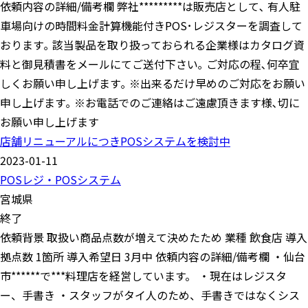
依頼内容の詳細/備考欄 弊社*********は販売店として､ 有人駐
車場向けの時間料金計算機能付きPOS･レジスターを調査して
おります｡ 該当製品を取り扱っておられる企業様はカタログ資
料と御見積書をメールにてご送付下さい｡ ご対応の程､何卒宜
しくお願い申し上げます｡ ※出来るだけ早めのご対応をお願い
申し上げます｡ ※お電話でのご連絡はご遠慮頂きます様､切に
お願い申し上げます
店舗リニューアルにつきPOSシステムを検討中
2023-01-11
POSレジ・POSシステム
宮城県
終了
依頼背景 取扱い商品点数が増えて決めたため 業種 飲食店 導入
拠点数 1箇所 導入希望日 3月中 依頼内容の詳細/備考欄 ・仙台
市******で***料理店を経営しています。 ・現在はレジスタ
ー、手書き ・スタッフがタイ人のため、手書きではなくシス