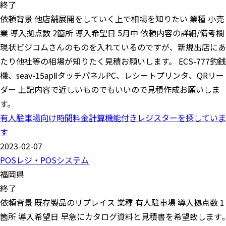
終了
依頼背景 他店舗展開をしていく上で相場を知りたい 業種 小売
業 導入拠点数 2箇所 導入希望日 5月中 依頼内容の詳細/備考欄
現状ビジコムさんのものを入れているのですが、新規出店にあ
たり他社等の相場が知りたく見積お願いします。 ECS-777釣銭
機、seav-15apⅡタッチパネルPC、レシートプリンタ、QRリー
ダー 上記内容で近しいものでもいいので見積作成お願いしま
す。
有人駐車場向け時間料金計算機能付きレジスターを探していま
す
2023-02-07
POSレジ・POSシステム
福岡県
終了
依頼背景 既存製品のリプレイス 業種 有人駐車場 導入拠点数 1
箇所 導入希望日 早急にカタログ資料と見積書を希望致します｡