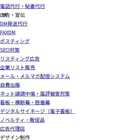
電話代行・秘書代行
広告・宣伝
DM発送代行
FAXDM
ポスティング
SEO対策
リスティング広告
企業リスト販売
メール・メルマガ配信システム
自費出版
ネット誹謗中傷・風評被害対策
看板・横断幕・懸垂幕
デジタルサイネージ（電子看板）
ノベルティ・販促品
広告代理店
デザイン制作