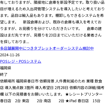
有しておりますが、隣接地に倉庫を新設予定です。取り扱い品
目が増えるため入出荷管理システムを導入したいと考えており
ます。品目は輸入品もあります。棚卸しもできるシステムを希
望します。 新設倉庫および、既存の倉庫も導入を考えてお
りますが、お見積りを分けていただきたいです。 倉庫の建
設はまだ先ですが、見積りを23日までにいただける業者さん
を探しておりま...
多店舗展開中につきタブレットオーダーシステム検討中
2024-11-26
POSレジ・POSシステム
福岡県
終了
依頼場所 福岡県春日市 依頼背景 人件費削減のため 業種 飲食
店 導入拠点数 3箇所 導入希望日 2月28日 依頼内容の詳細/備考
欄 以下の見積書をお願いいたします。 ★レシートプリンター
春日店 2台 東店 2台 南店 2台 ★iPad 春日店 15台