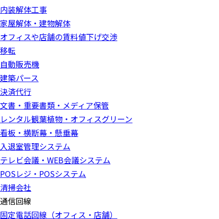
内装解体工事
家屋解体・建物解体
オフィスや店舗の賃料値下げ交渉
移転
自動販売機
建築パース
決済代行
文書・重要書類・メディア保管
レンタル観葉植物・オフィスグリーン
看板・横断幕・懸垂幕
入退室管理システム
テレビ会議・WEB会議システム
POSレジ・POSシステム
清掃会社
通信回線
固定電話回線（オフィス・店舗）