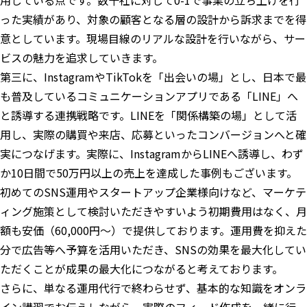
用している点です。数十社に対して0-1で事業の立ち上げを行
った実績があり、対象の顧客となる層の設計から訴求までを得
意としています。現場目線のリアルな設計を行いながら、サー
ビスの魅力を追求していきます。
第三に、InstagramやTikTokを「出会いの場」とし、日本で最
も普及しているコミュニケーションアプリである「LINE」へ
と誘導する連携戦略です。LINEを「関係構築の場」として活
用し、実際の購買や来店、応募といったコンバージョンへと確
実につなげます。実際に、InstagramからLINEへ誘導し、わず
か10日間で50万円以上の売上を達成した事例もございます。
初めてのSNS運用やスタートアップ企業様向けなど、マーケテ
ィング施策として検討いただきやすいよう初期費用はなく、月
額も安価（60,000円〜）で提供しております。運用費を抑えた
分で広告等へ予算を活用いただき、SNSの効果を最大化してい
ただくことが成果の最大化につながると考えております。
さらに、単なる運用代行で終わらせず、基本的な知識をオンラ