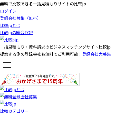
無料で比較できる一括見積もりサイトの比較jp
ログイン
登録会社募集（無料）
比較jpとは
比較jpの総合TOP
一括見積もり・資料請求のビジネスマッチングサイト比較jp
提案する側の登録会社も無料でご利用可能！
登録会社大募集
t
o
g
g
l
e
n
a
v
i
g
a
比較カテゴリー
t
i