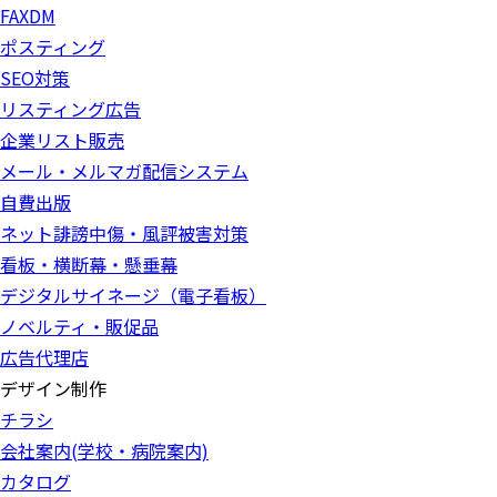
FAXDM
ポスティング
SEO対策
リスティング広告
企業リスト販売
メール・メルマガ配信システム
自費出版
ネット誹謗中傷・風評被害対策
看板・横断幕・懸垂幕
デジタルサイネージ（電子看板）
ノベルティ・販促品
広告代理店
デザイン制作
チラシ
会社案内(学校・病院案内)
カタログ