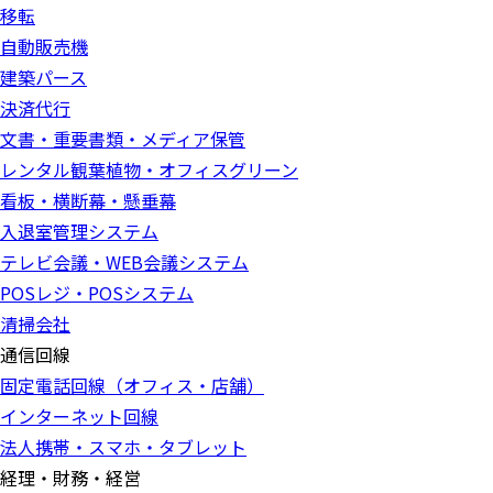
移転
自動販売機
建築パース
決済代行
文書・重要書類・メディア保管
レンタル観葉植物・オフィスグリーン
看板・横断幕・懸垂幕
入退室管理システム
テレビ会議・WEB会議システム
POSレジ・POSシステム
清掃会社
通信回線
固定電話回線（オフィス・店舗）
インターネット回線
法人携帯・スマホ・タブレット
経理・財務・経営