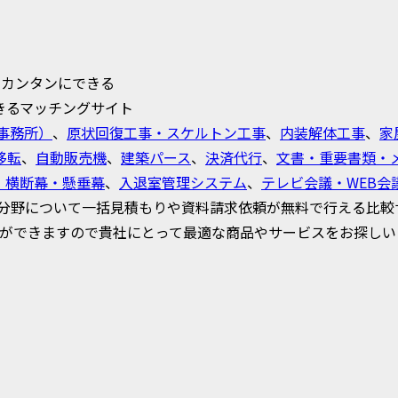
でカンタンにできる
きるマッチングサイト
事務所）
、
原状回復工事・スケルトン工事
、
内装解体工事
、
家
移転
、
自動販売機
、
建築パース
、
決済代行
、
文書・重要書類・
・横断幕・懸垂幕
、
入退室管理システム
、
テレビ会議・WEB会
分野について一括見積もりや資料請求依頼が無料で行える比較
とができますので貴社にとって最適な商品やサービスをお探しい