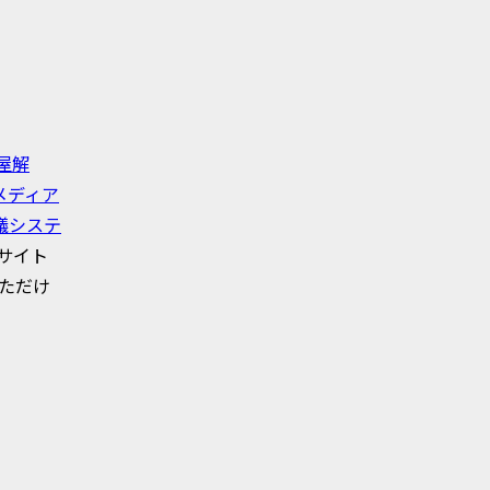
屋解
メディア
議システ
サイト
ただけ