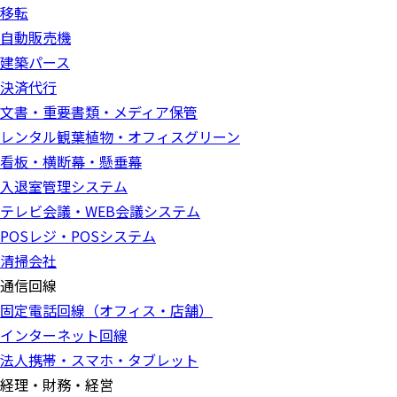
移転
自動販売機
建築パース
決済代行
文書・重要書類・メディア保管
レンタル観葉植物・オフィスグリーン
看板・横断幕・懸垂幕
入退室管理システム
テレビ会議・WEB会議システム
POSレジ・POSシステム
清掃会社
通信回線
固定電話回線（オフィス・店舗）
インターネット回線
法人携帯・スマホ・タブレット
経理・財務・経営