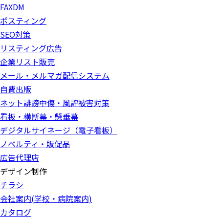
FAXDM
ポスティング
SEO対策
リスティング広告
企業リスト販売
メール・メルマガ配信システム
自費出版
ネット誹謗中傷・風評被害対策
看板・横断幕・懸垂幕
デジタルサイネージ（電子看板）
ノベルティ・販促品
広告代理店
デザイン制作
チラシ
会社案内(学校・病院案内)
カタログ