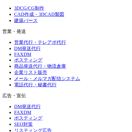
3DCG/CG制作
CAD作成・3DCAD製図
建築パース
営業・発送
営業代行・テレアポ代行
DM発送代行
FAXDM
ポスティング
商品発送代行・物流倉庫
企業リスト販売
メール・メルマガ配信システム
電話代行・秘書代行
広告・宣伝
DM発送代行
FAXDM
ポスティング
SEO対策
リスティング広告