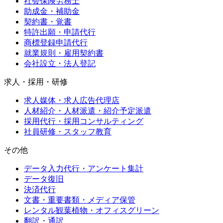
社会保険労務士
助成金・補助金
契約書・覚書
特許出願・申請代行
商標登録申請代行
就業規則・雇用契約書
会社設立・法人登記
求人・採用・研修
求人媒体・求人広告代理店
人材紹介・人材派遣・紹介予定派遣
採用代行・採用コンサルティング
社員研修・スタッフ教育
その他
データ入力代行・アンケート集計
データ復旧
決済代行
文書・重要書類・メディア保管
レンタル観葉植物・オフィスグリーン
翻訳・通訳