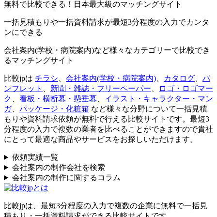
無料で比較できる！日本最大級のマッチングサイト
一括見積もりや一括資料請求が最短3分程度の入力でカンタ
ンにできる
会社案内(学校・病院案内)など様々なカテゴリーで比較でき
るマッチングサイト
比較jpは
チラシ
、
会社案内(学校・病院案内)
、
カタログ
、
パ
ンフレット
、
新聞・雑誌・フリーペーパー
、
ロゴ・ロゴマー
ク
、
看板・横断幕・懸垂幕
、
イラスト・キャラクター・マン
ガ
、
パッケージ・化粧箱
など様々な分野について一括見積
もりや資料請求依頼が無料で行える比較サイトです。最短3
分程度の入力で複数の業者を比べることができますので貴社
にとって最適な商品やサービスをお探しいただけます。
依頼実績一覧
会社案内の制作会社を検索
会社案内の制作に関するコラム
比較jpは、
最短3分
程度の入力で複数の企業に
無料
で一括見
積もり・一括資料請求ができる比較サイトです。