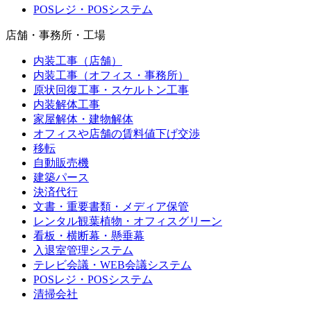
POSレジ・POSシステム
店舗・事務所・工場
内装工事（店舗）
内装工事（オフィス・事務所）
原状回復工事・スケルトン工事
内装解体工事
家屋解体・建物解体
オフィスや店舗の賃料値下げ交渉
移転
自動販売機
建築パース
決済代行
文書・重要書類・メディア保管
レンタル観葉植物・オフィスグリーン
看板・横断幕・懸垂幕
入退室管理システム
テレビ会議・WEB会議システム
POSレジ・POSシステム
清掃会社