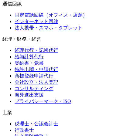
通信回線
固定電話回線（オフィス・店舗）
インターネット回線
法人携帯・スマホ・タブレット
経理・財務・経営
経理代行・記帳代行
給与計算代行
契約書・覚書
特許出願・申請代行
商標登録申請代行
会社設立・法人登記
コンサルティング
海外進出支援
プライバシーマーク・ISO
士業
税理士・公認会計士
行政書士