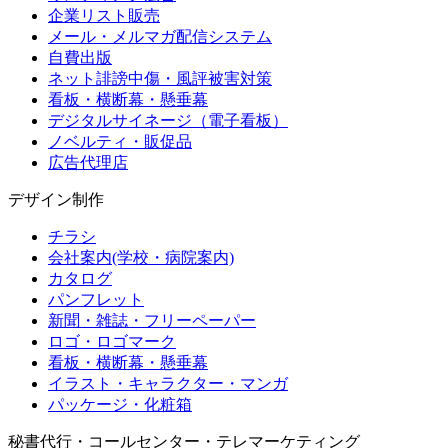
企業リスト販売
メール・メルマガ配信システム
自費出版
ネット誹謗中傷・風評被害対策
看板・横断幕・懸垂幕
デジタルサイネージ（電子看板）
ノベルティ・販促品
広告代理店
デザイン制作
チラシ
会社案内(学校・病院案内)
カタログ
パンフレット
新聞・雑誌・フリーペーパー
ロゴ・ロゴマーク
看板・横断幕・懸垂幕
イラスト・キャラクター・マンガ
パッケージ・化粧箱
秘書代行・コールセンター・テレマーケティング