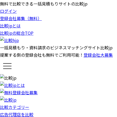
無料で比較できる一括見積もりサイトの比較jp
ログイン
登録会社募集（無料）
比較jpとは
比較jpの総合TOP
一括見積もり・資料請求のビジネスマッチングサイト比較jp
提案する側の登録会社も無料でご利用可能！
登録会社大募集
t
o
g
g
l
e
n
a
v
i
g
比較カテゴリー
a
t
広告代理店を比較
i