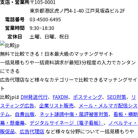
支店・営業所
〒105-0001
東京都港区虎ノ門4-1-40 江戸見坂森ビル2F
電話番号
03-4500-6495
営業時間
9:30~18:30
定休日
土曜、日曜、祝日
無料で比較できる！日本最大級のマッチングサイト
一括見積もりや一括資料請求が最短3分程度の入力でカンタン
にできる
広告代理店など様々なカテゴリーで比較できるマッチングサイ
ト
比較jpは
DM発送代行
、
FAXDM
、
ポスティング
、
SEO対策
、
リ
スティング広告
、
企業リスト販売
、
メール・メルマガ配信シス
テム
、
自費出版
、
ネット誹謗中傷・風評被害対策
、
看板・横断
幕・懸垂幕
、
デジタルサイネージ（電子看板）
、
ノベルティ・
販促品
、
広告代理店
など様々な分野について一括見積もりや