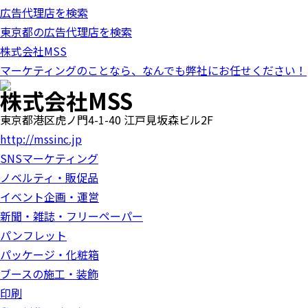
o
広告代理店を検索
n
東京都の広告代理店を検索
株式会社MSS
マーケティングのことなら、なんでも弊社にお任せください！
株式会社MSS
東京都港区虎ノ門4-1-40 江戸見坂森ビル2F
http://mssinc.jp
SNSマーケティング
ノベルティ・販促品
イベント企画・運営
新聞・雑誌・フリーペーパー
パンフレット
パッケージ・化粧箱
ブースの施工・装飾
印刷