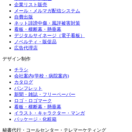
企業リスト販売
メール・メルマガ配信システム
自費出版
ネット誹謗中傷・風評被害対策
看板・横断幕・懸垂幕
デジタルサイネージ（電子看板）
ノベルティ・販促品
広告代理店
デザイン制作
チラシ
会社案内(学校・病院案内)
カタログ
パンフレット
新聞・雑誌・フリーペーパー
ロゴ・ロゴマーク
看板・横断幕・懸垂幕
イラスト・キャラクター・マンガ
パッケージ・化粧箱
秘書代行・コールセンター・テレマーケティング