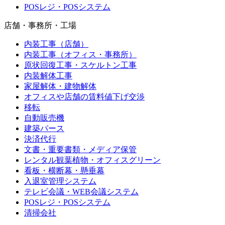
POSレジ・POSシステム
店舗・事務所・工場
内装工事（店舗）
内装工事（オフィス・事務所）
原状回復工事・スケルトン工事
内装解体工事
家屋解体・建物解体
オフィスや店舗の賃料値下げ交渉
移転
自動販売機
建築パース
決済代行
文書・重要書類・メディア保管
レンタル観葉植物・オフィスグリーン
看板・横断幕・懸垂幕
入退室管理システム
テレビ会議・WEB会議システム
POSレジ・POSシステム
清掃会社