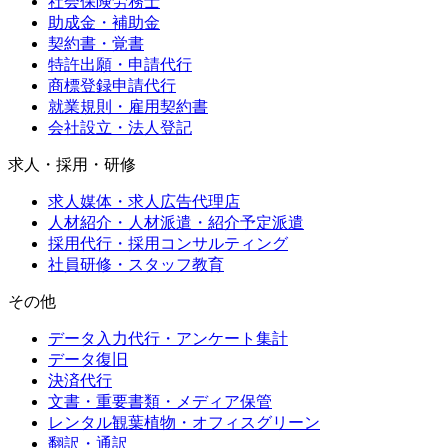
社会保険労務士
助成金・補助金
契約書・覚書
特許出願・申請代行
商標登録申請代行
就業規則・雇用契約書
会社設立・法人登記
求人・採用・研修
求人媒体・求人広告代理店
人材紹介・人材派遣・紹介予定派遣
採用代行・採用コンサルティング
社員研修・スタッフ教育
その他
データ入力代行・アンケート集計
データ復旧
決済代行
文書・重要書類・メディア保管
レンタル観葉植物・オフィスグリーン
翻訳・通訳