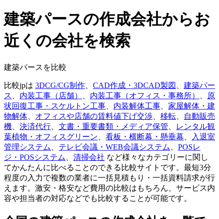
建築パースの作成会社からお
近くの会社を検索
建築パースを比較
比較jpは
3DCG/CG制作
、
CAD作成・3DCAD製図
、
建築パー
ス
、
内装工事（店舗）
、
内装工事（オフィス・事務所）
、
原
状回復工事・スケルトン工事
、
内装解体工事
、
家屋解体・建
物解体
、
オフィスや店舗の賃料値下げ交渉
、
移転
、
自動販売
機
、
決済代行
、
文書・重要書類・メディア保管
、
レンタル観
葉植物・オフィスグリーン
、
看板・横断幕・懸垂幕
、
入退室
管理システム
、
テレビ会議・WEB会議システム
、
POSレ
ジ・POSシステム
、
清掃会社
など様々なカテゴリーに関し
てかんたんに比べることのできる比較サイトです。最短3分
程度の入力で複数の業者に一括見積もり・一括資料請求が行
えます。激安・格安など費用の比較はもちろん、サービス内
容や担当者の対応などでも比較することが可能です。