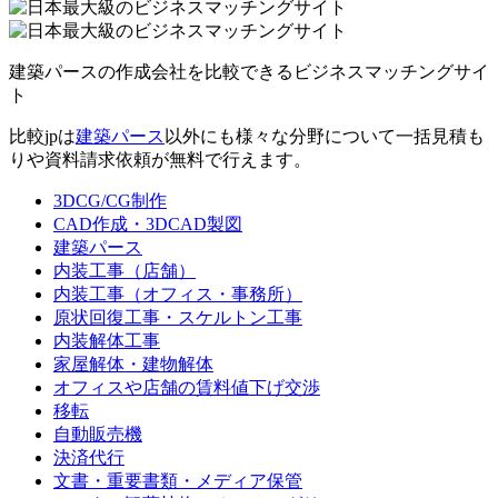
建築パースの作成会社を比較できるビジネスマッチングサイ
ト
比較jpは
建築パース
以外にも様々な分野について一括見積も
りや資料請求依頼が無料で行えます。
3DCG/CG制作
CAD作成・3DCAD製図
建築パース
内装工事（店舗）
内装工事（オフィス・事務所）
原状回復工事・スケルトン工事
内装解体工事
家屋解体・建物解体
オフィスや店舗の賃料値下げ交渉
移転
自動販売機
決済代行
文書・重要書類・メディア保管