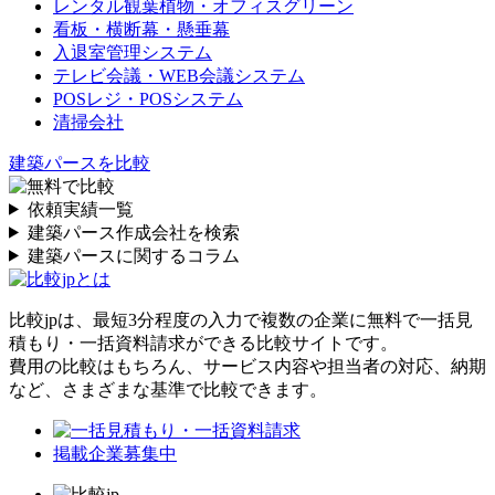
レンタル観葉植物・オフィスグリーン
看板・横断幕・懸垂幕
入退室管理システム
テレビ会議・WEB会議システム
POSレジ・POSシステム
清掃会社
建築パースを比較
依頼実績一覧
建築パース作成会社を検索
建築パースに関するコラム
比較jpは、
最短3分
程度の入力で複数の企業に
無料
で一括見
積もり・一括資料請求ができる比較サイトです。
費用の比較はもちろん、サービス内容や担当者の対応、納期
など、さまざまな基準で比較できます。
掲載企業募集中