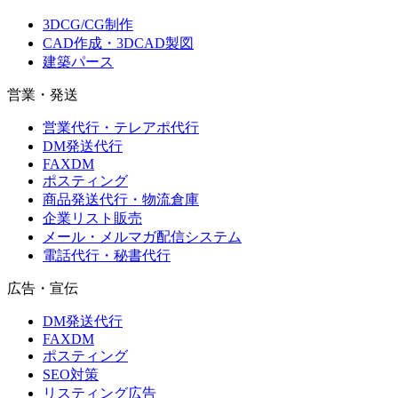
3DCG/CG制作
CAD作成・3DCAD製図
建築パース
営業・発送
営業代行・テレアポ代行
DM発送代行
FAXDM
ポスティング
商品発送代行・物流倉庫
企業リスト販売
メール・メルマガ配信システム
電話代行・秘書代行
広告・宣伝
DM発送代行
FAXDM
ポスティング
SEO対策
リスティング広告