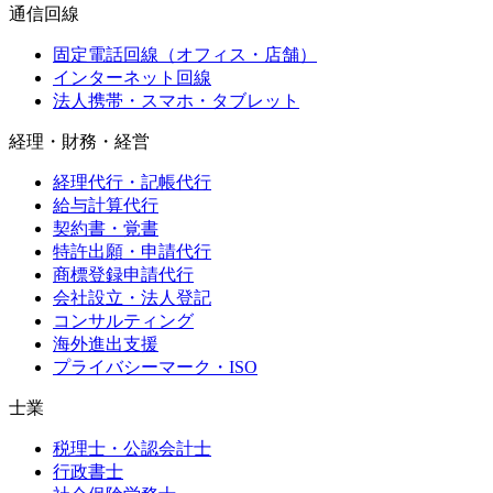
通信回線
固定電話回線（オフィス・店舗）
インターネット回線
法人携帯・スマホ・タブレット
経理・財務・経営
経理代行・記帳代行
給与計算代行
契約書・覚書
特許出願・申請代行
商標登録申請代行
会社設立・法人登記
コンサルティング
海外進出支援
プライバシーマーク・ISO
士業
税理士・公認会計士
行政書士