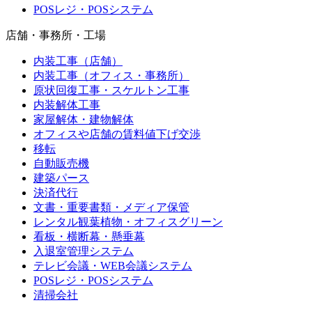
POSレジ・POSシステム
店舗・事務所・工場
内装工事（店舗）
内装工事（オフィス・事務所）
原状回復工事・スケルトン工事
内装解体工事
家屋解体・建物解体
オフィスや店舗の賃料値下げ交渉
移転
自動販売機
建築パース
決済代行
文書・重要書類・メディア保管
レンタル観葉植物・オフィスグリーン
看板・横断幕・懸垂幕
入退室管理システム
テレビ会議・WEB会議システム
POSレジ・POSシステム
清掃会社