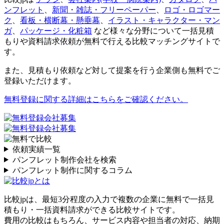
ンフレット
、
新聞・雑誌・フリーペーパー
、
ロゴ・ロゴマー
ク
、
看板・横断幕・懸垂幕
、
イラスト・キャラクター・マン
ガ
、
パッケージ・化粧箱
など様々な分野について一括見積
もりや資料請求依頼が無料で行える比較マッチングサイトで
す。
また、見積もり依頼など対して提案を行う企業側も無料でご
登録いただけます。
無料登録に関する詳細はこちらをご確認ください。
依頼実績一覧
パンフレット制作会社を検索
パンフレット制作に関するコラム
比較jpは、
最短3分
程度の入力で複数の企業に
無料
で一括見
積もり・一括資料請求ができる比較サイトです。
費用の比較はもちろん、サービス内容や担当者の対応、納期