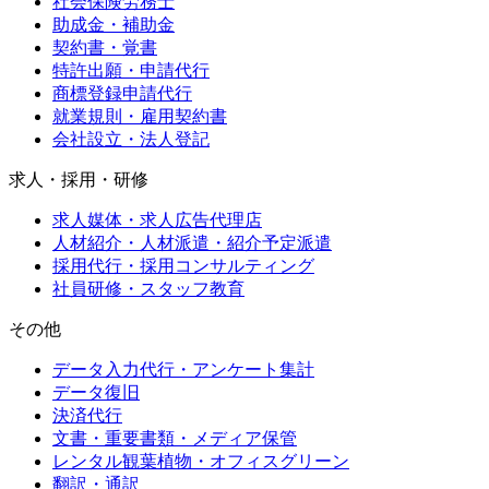
社会保険労務士
助成金・補助金
契約書・覚書
特許出願・申請代行
商標登録申請代行
就業規則・雇用契約書
会社設立・法人登記
求人・採用・研修
求人媒体・求人広告代理店
人材紹介・人材派遣・紹介予定派遣
採用代行・採用コンサルティング
社員研修・スタッフ教育
その他
データ入力代行・アンケート集計
データ復旧
決済代行
文書・重要書類・メディア保管
レンタル観葉植物・オフィスグリーン
翻訳・通訳