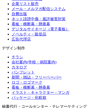
企業リスト販売
メール・メルマガ配信システム
自費出版
ネット誹謗中傷・風評被害対策
看板・横断幕・懸垂幕
デジタルサイネージ（電子看板）
ノベルティ・販促品
広告代理店
デザイン制作
チラシ
会社案内(学校・病院案内)
カタログ
パンフレット
新聞・雑誌・フリーペーパー
ロゴ・ロゴマーク
看板・横断幕・懸垂幕
イラスト・キャラクター・マンガ
パッケージ・化粧箱
秘書代行・コールセンター・テレマーケティング