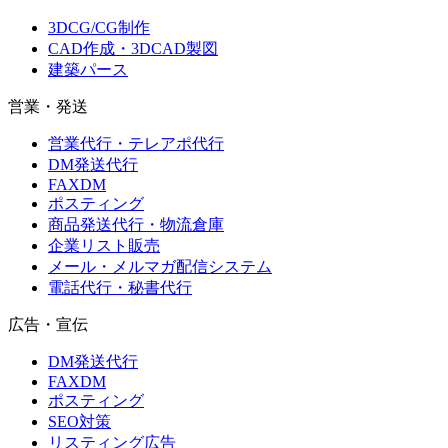
3DCG/CG制作
CAD作成・3DCAD製図
建築パース
営業・発送
営業代行・テレアポ代行
DM発送代行
FAXDM
ポスティング
商品発送代行・物流倉庫
企業リスト販売
メール・メルマガ配信システム
電話代行・秘書代行
広告・宣伝
DM発送代行
FAXDM
ポスティング
SEO対策
リスティング広告