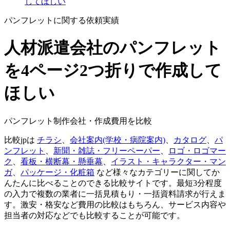
してほしい
パンフレットに関する依頼実績
人材派遣会社のパンフレット
を4ページ2つ折りで作成して
ほしい
パンフレット制作会社・作成費用を比較
比較jpは
チラシ
、
会社案内(学校・病院案内)
、
カタログ
、
パ
ンフレット
、
新聞・雑誌・フリーペーパー
、
ロゴ・ロゴマー
ク
、
看板・横断幕・懸垂幕
、
イラスト・キャラクター・マン
ガ
、
パッケージ・化粧箱
など様々なカテゴリーに関してか
んたんに比べることのできる比較サイトです。最短3分程度
の入力で複数の業者に一括見積もり・一括資料請求が行えま
す。激安・格安など費用の比較はもちろん、サービス内容や
担当者の対応などでも比較することが可能です。