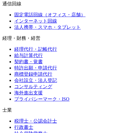
通信回線
固定電話回線（オフィス・店舗）
インターネット回線
法人携帯・スマホ・タブレット
経理・財務・経営
経理代行・記帳代行
給与計算代行
契約書・覚書
特許出願・申請代行
商標登録申請代行
会社設立・法人登記
コンサルティング
海外進出支援
プライバシーマーク・ISO
士業
税理士・公認会計士
行政書士