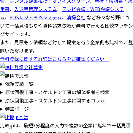
管
、
レンタル観葉植物・オフィスグリーン
、
看板・横断幕・懸
垂幕
、
入退室管理システム
、
テレビ会議・WEB会議システ
ム
、
POSレジ・POSシステム
、
清掃会社
など様々な分野につ
いて一括見積もりや資料請求依頼が無料で行える比較マッチン
グサイトです。
また、見積もり依頼など対して提案を行う企業側も無料でご登
録いただけます。
無料登録に関する詳細はこちらをご確認ください。
依頼実績一覧
原状回復工事・スケルトン工事の解体業者を検索
原状回復工事・スケルトン工事に関するコラム
特設ページ
比較jpは、
最短3分
程度の入力で複数の企業に
無料
で一括見積