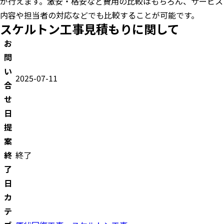
が行えます。激安・格安など費用の比較はもちろん、サービス
内容や担当者の対応などでも比較することが可能です。
スケルトン工事見積もりに関して
お
問
い
2025-07-11
合
せ
日
提
案
終
終了
了
日
カ
テ