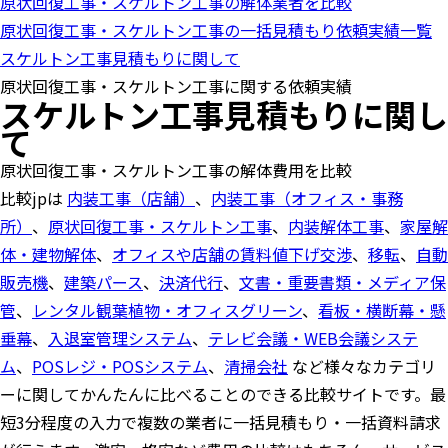
原状回復工事・スケルトン工事の解体業者を比較
t
i
原状回復工事・スケルトン工事の一括見積もり依頼実績一覧
o
n
スケルトン工事見積もりに関して
原状回復工事・スケルトン工事に関する依頼実績
スケルトン工事見積もりに関し
て
原状回復工事・スケルトン工事の解体費用を比較
比較jpは
内装工事（店舗）
、
内装工事（オフィス・事務
所）
、
原状回復工事・スケルトン工事
、
内装解体工事
、
家屋解
体・建物解体
、
オフィスや店舗の賃料値下げ交渉
、
移転
、
自動
販売機
、
建築パース
、
決済代行
、
文書・重要書類・メディア保
管
、
レンタル観葉植物・オフィスグリーン
、
看板・横断幕・懸
垂幕
、
入退室管理システム
、
テレビ会議・WEB会議システ
ム
、
POSレジ・POSシステム
、
清掃会社
など様々なカテゴリ
ーに関してかんたんに比べることのできる比較サイトです。最
短3分程度の入力で複数の業者に一括見積もり・一括資料請求