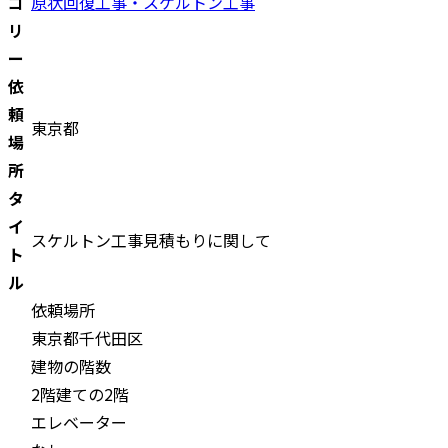
ゴ
原状回復工事・スケルトン工事
リ
ー
依
頼
東京都
場
所
タ
イ
スケルトン工事見積もりに関して
ト
ル
依頼場所
東京都千代田区
建物の階数
2階建ての2階
エレベーター