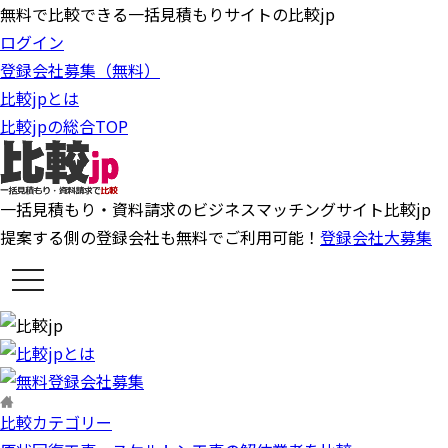
無料で比較できる一括見積もりサイトの比較jp
ログイン
登録会社募集（無料）
比較jpとは
比較jpの総合TOP
一括見積もり・資料請求のビジネスマッチングサイト比較jp
提案する側の登録会社も無料でご利用可能！
登録会社大募集
t
o
g
g
l
e
n
a
v
i
比較カテゴリー
g
a