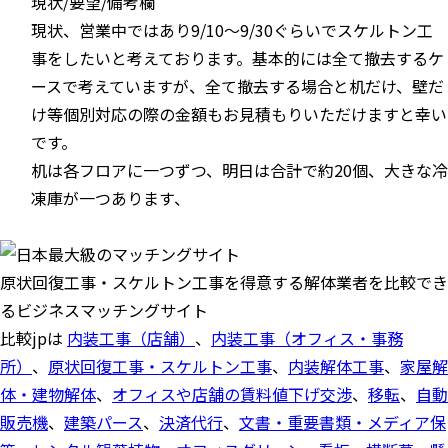
現状/要望/備考欄
現状、営業中ではあり9/10〜9/30ぐらいでスケルトン工
事をしたいと考えております。基本的には全て撤去するケ
ースで考えていますが、全て撤去する場合と机だけ、壁だ
け等個別対応の際の金額もお見積もりいただけますと幸い
です。
机は各フロアに一つずつ、明日は合計で約20個、大きな冷
凍庫が一つあります、
原状回復工事・スケルトン工事を得意する解体業者を比較でき
るビジネスマッチングサイト
比較jpは
内装工事（店舗）
、
内装工事（オフィス・事務
所）
、
原状回復工事・スケルトン工事
、
内装解体工事
、
家屋解
体・建物解体
、
オフィスや店舗の賃料値下げ交渉
、
移転
、
自動
販売機
、
建築パース
、
決済代行
、
文書・重要書類・メディア保