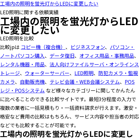
工場内の照明を蛍光灯からLEDに変更したい
LED照明に関する依頼実績
工場内の照明を蛍光灯からLED
に変更したい
LED照明を比較
比較jpは
コピー機（複合機）
、
ビジネスフォン
、
パソコン・
ノートパソコン購入
、
データ復旧
、
オフィス用品・事務用品
、
レンタル機器・用品
、
法人向けファイルサーバ・オンラインス
トレージ
、
ウォーターサーバー
、
LED照明
、
防犯カメラ・監視
カメラ
、
自動販売機
、
テレビ会議・WEB会議システム
、
POS
レジ・POSシステム
など様々なカテゴリーに関してかんたん
に比べることのできる比較サイトです。最短3分程度の入力で
複数の業者に一括見積もり・一括資料請求が行えます。激安・
格安など費用の比較はもちろん、サービス内容や担当者の対応
などでも比較することが可能です。
工場内の照明を蛍光灯からLEDに変更し