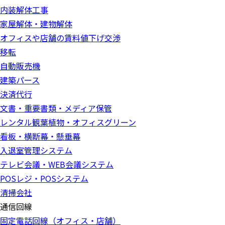
内装解体工事
家屋解体・建物解体
オフィスや店舗の賃料値下げ交渉
移転
自動販売機
建築パース
決済代行
文書・重要書類・メディア保管
レンタル観葉植物・オフィスグリーン
看板・横断幕・懸垂幕
入退室管理システム
テレビ会議・WEB会議システム
POSレジ・POSシステム
清掃会社
通信回線
固定電話回線（オフィス・店舗）