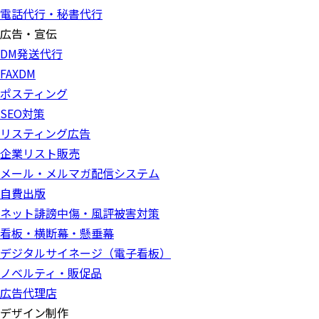
電話代行・秘書代行
広告・宣伝
DM発送代行
FAXDM
ポスティング
SEO対策
リスティング広告
企業リスト販売
メール・メルマガ配信システム
自費出版
ネット誹謗中傷・風評被害対策
看板・横断幕・懸垂幕
デジタルサイネージ（電子看板）
ノベルティ・販促品
広告代理店
デザイン制作