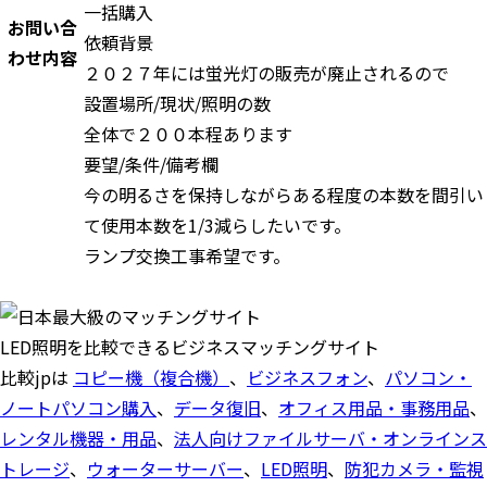
一括購入
お問い合
依頼背景
わせ内容
２０２７年には蛍光灯の販売が廃止されるので
設置場所/現状/照明の数
全体で２００本程あります
要望/条件/備考欄
今の明るさを保持しながらある程度の本数を間引い
て使用本数を1/3減らしたいです。
ランプ交換工事希望です。
LED照明を比較できるビジネスマッチングサイト
比較jpは
コピー機（複合機）
、
ビジネスフォン
、
パソコン・
ノートパソコン購入
、
データ復旧
、
オフィス用品・事務用品
、
レンタル機器・用品
、
法人向けファイルサーバ・オンラインス
トレージ
、
ウォーターサーバー
、
LED照明
、
防犯カメラ・監視