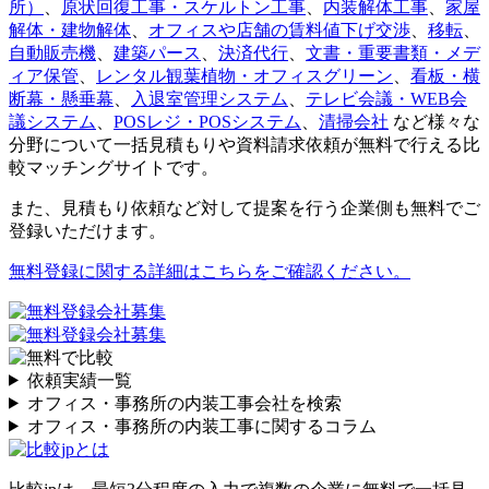
所）
、
原状回復工事・スケルトン工事
、
内装解体工事
、
家屋
解体・建物解体
、
オフィスや店舗の賃料値下げ交渉
、
移転
、
自動販売機
、
建築パース
、
決済代行
、
文書・重要書類・メデ
ィア保管
、
レンタル観葉植物・オフィスグリーン
、
看板・横
断幕・懸垂幕
、
入退室管理システム
、
テレビ会議・WEB会
議システム
、
POSレジ・POSシステム
、
清掃会社
など様々な
分野について一括見積もりや資料請求依頼が無料で行える比
較マッチングサイトです。
また、見積もり依頼など対して提案を行う企業側も無料でご
登録いただけます。
無料登録に関する詳細はこちらをご確認ください。
依頼実績一覧
オフィス・事務所の内装工事会社を検索
オフィス・事務所の内装工事に関するコラム