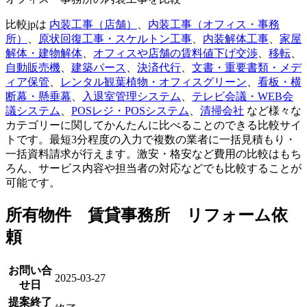
比較jpは
内装工事（店舗）
、
内装工事（オフィス・事務
所）
、
原状回復工事・スケルトン工事
、
内装解体工事
、
家屋
解体・建物解体
、
オフィスや店舗の賃料値下げ交渉
、
移転
、
自動販売機
、
建築パース
、
決済代行
、
文書・重要書類・メデ
ィア保管
、
レンタル観葉植物・オフィスグリーン
、
看板・横
断幕・懸垂幕
、
入退室管理システム
、
テレビ会議・WEB会
議システム
、
POSレジ・POSシステム
、
清掃会社
など様々な
カテゴリーに関してかんたんに比べることのできる比較サイ
トです。最短3分程度の入力で複数の業者に一括見積もり・
一括資料請求が行えます。激安・格安など費用の比較はもち
ろん、サービス内容や担当者の対応などでも比較することが
可能です。
所有物件 賃貸事務所 リフォーム依
頼
お問い合
2025-03-27
せ日
提案終了