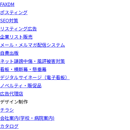
FAXDM
ポスティング
SEO対策
リスティング広告
企業リスト販売
メール・メルマガ配信システム
自費出版
ネット誹謗中傷・風評被害対策
看板・横断幕・懸垂幕
デジタルサイネージ（電子看板）
ノベルティ・販促品
広告代理店
デザイン制作
チラシ
会社案内(学校・病院案内)
カタログ