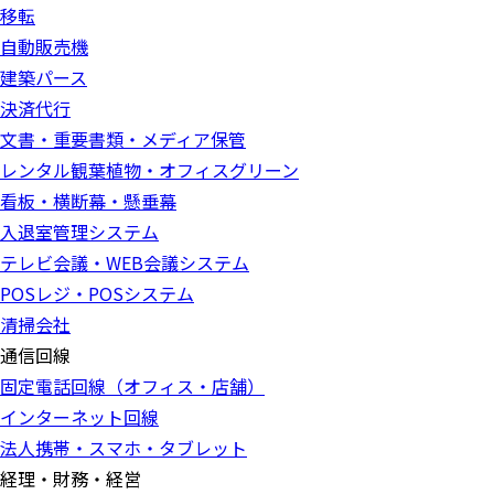
移転
自動販売機
建築パース
決済代行
文書・重要書類・メディア保管
レンタル観葉植物・オフィスグリーン
看板・横断幕・懸垂幕
入退室管理システム
テレビ会議・WEB会議システム
POSレジ・POSシステム
清掃会社
通信回線
固定電話回線（オフィス・店舗）
インターネット回線
法人携帯・スマホ・タブレット
経理・財務・経営