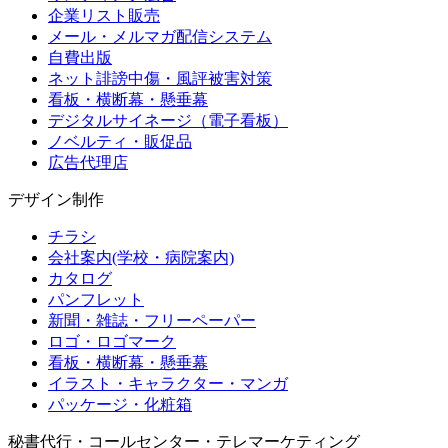
企業リスト販売
メール・メルマガ配信システム
自費出版
ネット誹謗中傷・風評被害対策
看板・横断幕・懸垂幕
デジタルサイネージ（電子看板）
ノベルティ・販促品
広告代理店
デザイン制作
チラシ
会社案内(学校・病院案内)
カタログ
パンフレット
新聞・雑誌・フリーペーパー
ロゴ・ロゴマーク
看板・横断幕・懸垂幕
イラスト・キャラクター・マンガ
パッケージ・化粧箱
秘書代行・コールセンター・テレマーケティング