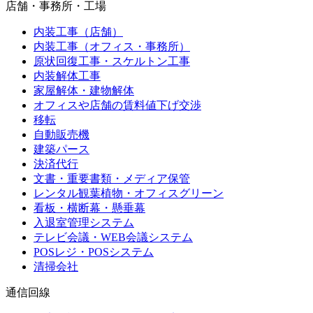
店舗・事務所・工場
内装工事（店舗）
内装工事（オフィス・事務所）
原状回復工事・スケルトン工事
内装解体工事
家屋解体・建物解体
オフィスや店舗の賃料値下げ交渉
移転
自動販売機
建築パース
決済代行
文書・重要書類・メディア保管
レンタル観葉植物・オフィスグリーン
看板・横断幕・懸垂幕
入退室管理システム
テレビ会議・WEB会議システム
POSレジ・POSシステム
清掃会社
通信回線