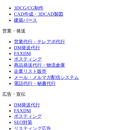
3DCG/CG制作
CAD作成・3DCAD製図
建築パース
営業・発送
営業代行・テレアポ代行
DM発送代行
FAXDM
ポスティング
商品発送代行・物流倉庫
企業リスト販売
メール・メルマガ配信システム
電話代行・秘書代行
広告・宣伝
DM発送代行
FAXDM
ポスティング
SEO対策
リスティング広告