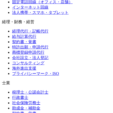
固定電話回線（オフィス・店舗）
インターネット回線
法人携帯・スマホ・タブレット
経理・財務・経営
経理代行・記帳代行
給与計算代行
契約書・覚書
特許出願・申請代行
商標登録申請代行
会社設立・法人登記
コンサルティング
海外進出支援
プライバシーマーク・ISO
士業
税理士・公認会計士
行政書士
社会保険労務士
助成金・補助金