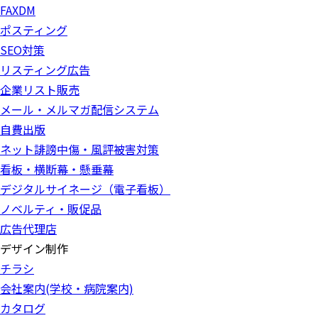
FAXDM
ポスティング
SEO対策
リスティング広告
企業リスト販売
メール・メルマガ配信システム
自費出版
ネット誹謗中傷・風評被害対策
看板・横断幕・懸垂幕
デジタルサイネージ（電子看板）
ノベルティ・販促品
広告代理店
デザイン制作
チラシ
会社案内(学校・病院案内)
カタログ