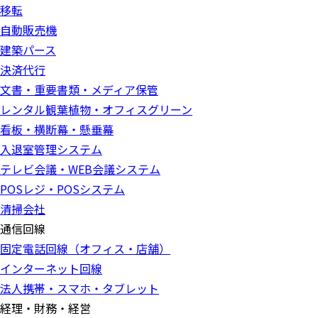
移転
自動販売機
建築パース
決済代行
文書・重要書類・メディア保管
レンタル観葉植物・オフィスグリーン
看板・横断幕・懸垂幕
入退室管理システム
テレビ会議・WEB会議システム
POSレジ・POSシステム
清掃会社
通信回線
固定電話回線（オフィス・店舗）
インターネット回線
法人携帯・スマホ・タブレット
経理・財務・経営