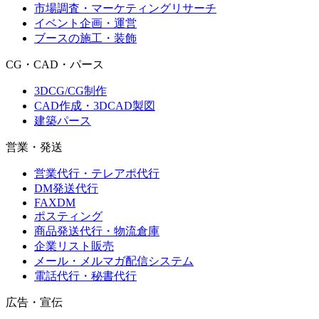
市場調査・マーケティングリサーチ
イベント企画・運営
ブースの施工・装飾
CG・CAD・パース
3DCG/CG制作
CAD作成・3DCAD製図
建築パース
営業・発送
営業代行・テレアポ代行
DM発送代行
FAXDM
ポスティング
商品発送代行・物流倉庫
企業リスト販売
メール・メルマガ配信システム
電話代行・秘書代行
広告・宣伝