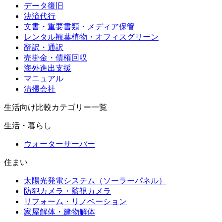
データ復旧
決済代行
文書・重要書類・メディア保管
レンタル観葉植物・オフィスグリーン
翻訳・通訳
売掛金・債権回収
海外進出支援
マニュアル
清掃会社
生活向け比較カテゴリー一覧
生活・暮らし
ウォーターサーバー
住まい
太陽光発電システム（ソーラーパネル）
防犯カメラ・監視カメラ
リフォーム・リノベーション
家屋解体・建物解体