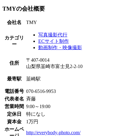
TMYの会社概要
会社名
TMY
写真撮影代行
カテゴリ
ECサイト制作
ー
動画制作・映像撮影
〒407-0014
住所
山梨県韮崎市富士見2-2-10
最寄駅
韮崎駅
電話番号
070-6516-9953
代表者名
斉藤
営業時間
9:00～19:00
定休日
特になし
資本金
1万円
ホームペ
http://everybody-photo.com/
ージ