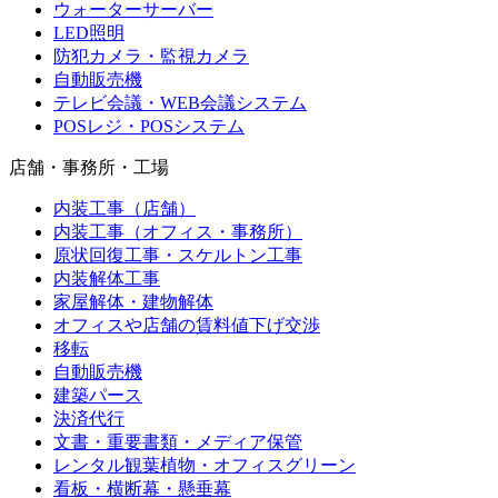
ウォーターサーバー
LED照明
防犯カメラ・監視カメラ
自動販売機
テレビ会議・WEB会議システム
POSレジ・POSシステム
店舗・事務所・工場
内装工事（店舗）
内装工事（オフィス・事務所）
原状回復工事・スケルトン工事
内装解体工事
家屋解体・建物解体
オフィスや店舗の賃料値下げ交渉
移転
自動販売機
建築パース
決済代行
文書・重要書類・メディア保管
レンタル観葉植物・オフィスグリーン
看板・横断幕・懸垂幕