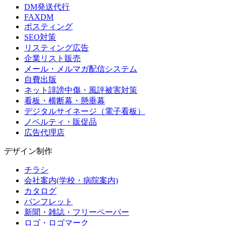
DM発送代行
FAXDM
ポスティング
SEO対策
リスティング広告
企業リスト販売
メール・メルマガ配信システム
自費出版
ネット誹謗中傷・風評被害対策
看板・横断幕・懸垂幕
デジタルサイネージ（電子看板）
ノベルティ・販促品
広告代理店
デザイン制作
チラシ
会社案内(学校・病院案内)
カタログ
パンフレット
新聞・雑誌・フリーペーパー
ロゴ・ロゴマーク