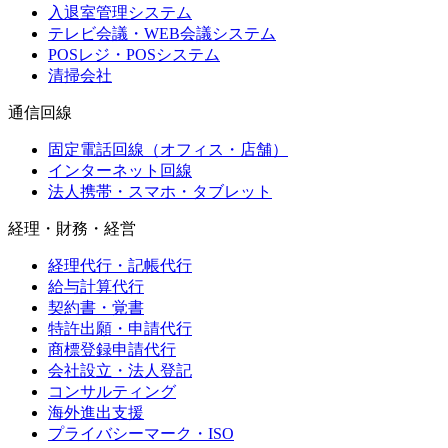
入退室管理システム
テレビ会議・WEB会議システム
POSレジ・POSシステム
清掃会社
通信回線
固定電話回線（オフィス・店舗）
インターネット回線
法人携帯・スマホ・タブレット
経理・財務・経営
経理代行・記帳代行
給与計算代行
契約書・覚書
特許出願・申請代行
商標登録申請代行
会社設立・法人登記
コンサルティング
海外進出支援
プライバシーマーク・ISO