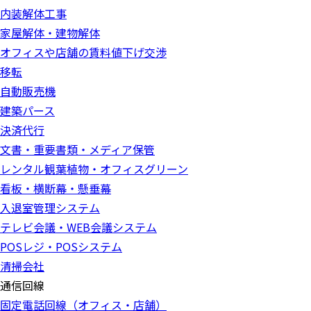
内装解体工事
家屋解体・建物解体
オフィスや店舗の賃料値下げ交渉
移転
自動販売機
建築パース
決済代行
文書・重要書類・メディア保管
レンタル観葉植物・オフィスグリーン
看板・横断幕・懸垂幕
入退室管理システム
テレビ会議・WEB会議システム
POSレジ・POSシステム
清掃会社
通信回線
固定電話回線（オフィス・店舗）