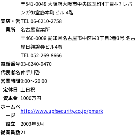
〒541-0048 大阪府大阪市中央区瓦町4丁目4-7 レバ
ンガ御堂筋本町ビル 4階
支店・営
TEL:06-6210-2758
業所
名古屋営業所
〒460-0008 愛知県名古屋市中区栄3丁目2番3号 名古
屋日興證券ビル4階
TEL:052-269-8666
電話番号
03-6240-9470
代表者名
仲手川啓
営業時間
9:00～20:00
定休日
土日祝
資本金
1000万円
ホームペ
http://www.upfsecurity.co.jp/pmark
ージ
設立
2003年5月
従業員数
21