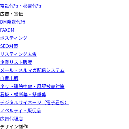
電話代行・秘書代行
広告・宣伝
DM発送代行
FAXDM
ポスティング
SEO対策
リスティング広告
企業リスト販売
メール・メルマガ配信システム
自費出版
ネット誹謗中傷・風評被害対策
看板・横断幕・懸垂幕
デジタルサイネージ（電子看板）
ノベルティ・販促品
広告代理店
デザイン制作