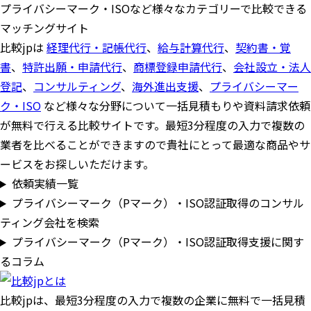
プライバシーマーク・ISOなど様々なカテゴリーで比較できる
マッチングサイト
比較jpは
経理代行・記帳代行
、
給与計算代行
、
契約書・覚
書
、
特許出願・申請代行
、
商標登録申請代行
、
会社設立・法人
登記
、
コンサルティング
、
海外進出支援
、
プライバシーマー
ク・ISO
など様々な分野について一括見積もりや資料請求依頼
が無料で行える比較サイトです。最短3分程度の入力で複数の
業者を比べることができますので貴社にとって最適な商品やサ
ービスをお探しいただけます。
依頼実績一覧
プライバシーマーク（Pマーク）・ISO認証取得のコンサル
ティング会社を検索
プライバシーマーク（Pマーク）・ISO認証取得支援に関す
るコラム
比較jpは、
最短3分
程度の入力で複数の企業に
無料
で一括見積