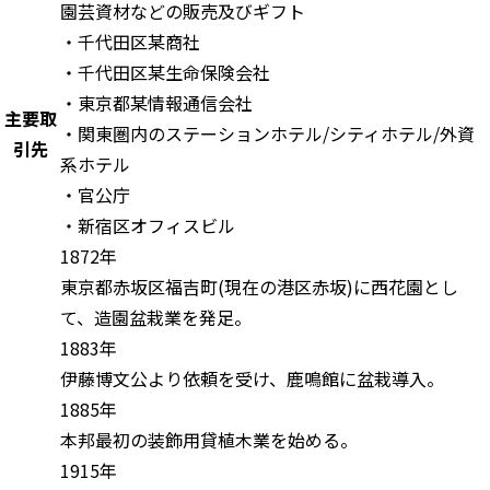
園芸資材などの販売及びギフト
・千代田区某商社
・千代田区某生命保険会社
・東京都某情報通信会社
主要取
・関東圏内のステーションホテル/シティホテル/外資
引先
系ホテル
・官公庁
・新宿区オフィスビル
1872年
東京都赤坂区福吉町(現在の港区赤坂)に西花園とし
て、造園盆栽業を発足。
1883年
伊藤博文公より依頼を受け、鹿鳴館に盆栽導入。
1885年
本邦最初の装飾用貸植木業を始める。
1915年