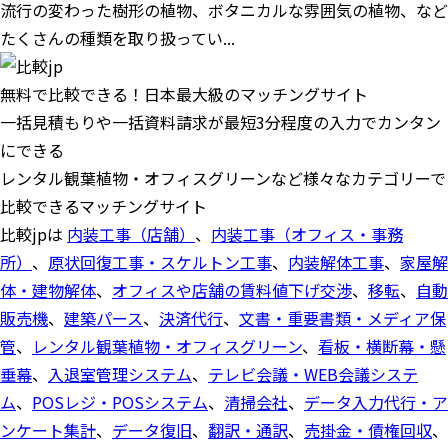
流行の変わった樹形の植物、ボタニカルな雰囲気の植物、など
たくさんの種類を取り扱ってい...
無料で比較できる！日本最大級のマッチングサイト
一括見積もりや一括資料請求が最短3分程度の入力でカンタン
にできる
レンタル観葉植物・オフィスグリーンなど様々なカテゴリーで
比較できるマッチングサイト
比較jpは
内装工事（店舗）
、
内装工事（オフィス・事務
所）
、
原状回復工事・スケルトン工事
、
内装解体工事
、
家屋解
体・建物解体
、
オフィスや店舗の賃料値下げ交渉
、
移転
、
自動
販売機
、
建築パース
、
決済代行
、
文書・重要書類・メディア保
管
、
レンタル観葉植物・オフィスグリーン
、
看板・横断幕・懸
垂幕
、
入退室管理システム
、
テレビ会議・WEB会議システ
ム
、
POSレジ・POSシステム
、
清掃会社
、
データ入力代行・ア
ンケート集計
、
データ復旧
、
翻訳・通訳
、
売掛金・債権回収
、