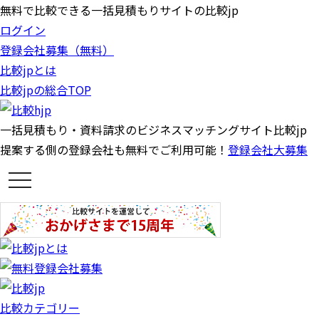
無料で比較できる一括見積もりサイトの比較jp
ログイン
登録会社募集（無料）
比較jpとは
比較jpの総合TOP
一括見積もり・資料請求のビジネスマッチングサイト比較jp
提案する側の登録会社も無料でご利用可能！
登録会社大募集
t
o
g
g
l
e
n
a
v
i
g
a
比較カテゴリー
t
i