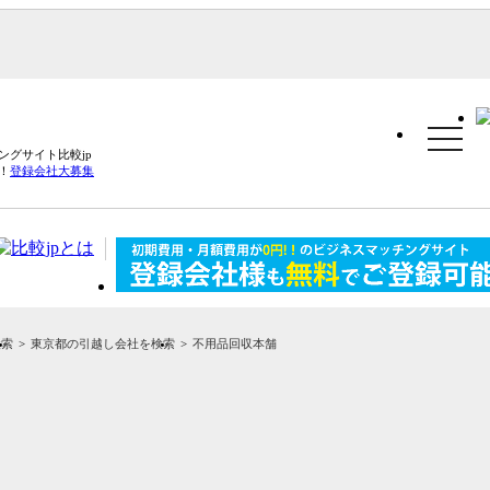
toggle
navigat
グサイト比較jp
！
登録会社大募集
検索
東京都の引越し会社を検索
不用品回収本舗