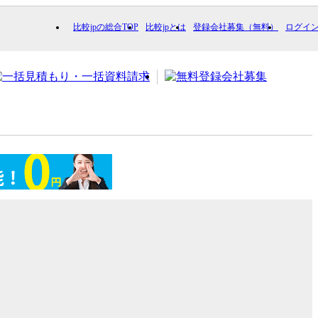
比較jpの総合TOP
比較jpとは
登録会社募集（無料）
ログイ
ion