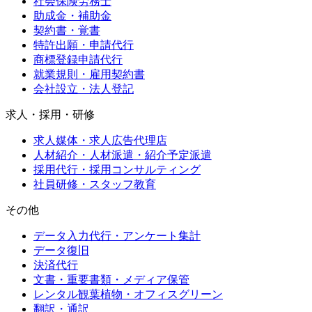
社会保険労務士
助成金・補助金
契約書・覚書
特許出願・申請代行
商標登録申請代行
就業規則・雇用契約書
会社設立・法人登記
求人・採用・研修
求人媒体・求人広告代理店
人材紹介・人材派遣・紹介予定派遣
採用代行・採用コンサルティング
社員研修・スタッフ教育
その他
データ入力代行・アンケート集計
データ復旧
決済代行
文書・重要書類・メディア保管
レンタル観葉植物・オフィスグリーン
翻訳・通訳