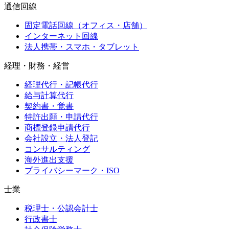
通信回線
固定電話回線（オフィス・店舗）
インターネット回線
法人携帯・スマホ・タブレット
経理・財務・経営
経理代行・記帳代行
給与計算代行
契約書・覚書
特許出願・申請代行
商標登録申請代行
会社設立・法人登記
コンサルティング
海外進出支援
プライバシーマーク・ISO
士業
税理士・公認会計士
行政書士