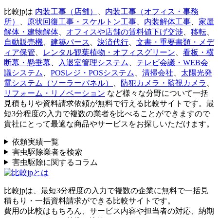
比較jpは
内装工事（店舗）
、
内装工事（オフィス・事務
所）
、
原状回復工事・スケルトン工事
、
内装解体工事
、
家屋
解体・建物解体
、
オフィスや店舗の賃料値下げ交渉
、
移転
、
自動販売機
、
建築パース
、
決済代行
、
文書・重要書類・メデ
ィア保管
、
レンタル観葉植物・オフィスグリーン
、
看板・横
断幕・懸垂幕
、
入退室管理システム
、
テレビ会議・WEB会
議システム
、
POSレジ・POSシステム
、
清掃会社
、
太陽光発
電システム（ソーラーパネル）
、
防犯カメラ・監視カメラ
、
リフォーム・リノベーション
など様々な分野について一括
見積もりや資料請求依頼が無料で行える比較サイトです。最
短3分程度の入力で複数の業者を比べることができますので
貴社にとって最適な商品やサービスをお探しいただけます。
依頼実績一覧
害虫駆除業者を検索
害虫駆除に関するコラム
比較jpは、
最短3分
程度の入力で複数の企業に
無料
で一括見
積もり・一括資料請求ができる比較サイトです。
費用の比較はもちろん、サービス内容や担当者の対応、納期