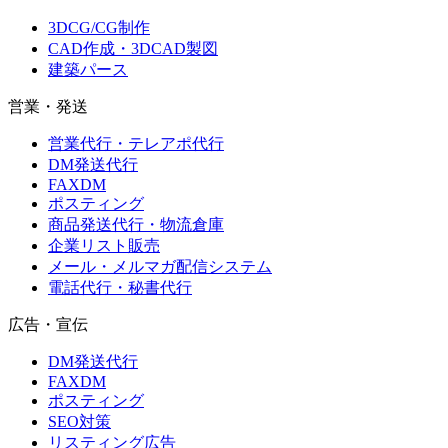
3DCG/CG制作
CAD作成・3DCAD製図
建築パース
営業・発送
営業代行・テレアポ代行
DM発送代行
FAXDM
ポスティング
商品発送代行・物流倉庫
企業リスト販売
メール・メルマガ配信システム
電話代行・秘書代行
広告・宣伝
DM発送代行
FAXDM
ポスティング
SEO対策
リスティング広告