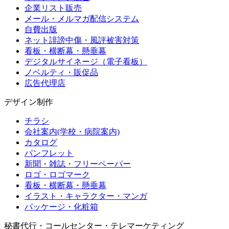
企業リスト販売
メール・メルマガ配信システム
自費出版
ネット誹謗中傷・風評被害対策
看板・横断幕・懸垂幕
デジタルサイネージ（電子看板）
ノベルティ・販促品
広告代理店
デザイン制作
チラシ
会社案内(学校・病院案内)
カタログ
パンフレット
新聞・雑誌・フリーペーパー
ロゴ・ロゴマーク
看板・横断幕・懸垂幕
イラスト・キャラクター・マンガ
パッケージ・化粧箱
秘書代行・コールセンター・テレマーケティング