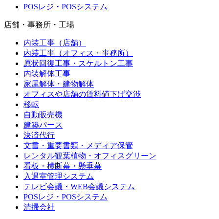
POSレジ・POSシステム
店舗・事務所・工場
内装工事（店舗）
内装工事（オフィス・事務所）
原状回復工事・スケルトン工事
内装解体工事
家屋解体・建物解体
オフィスや店舗の賃料値下げ交渉
移転
自動販売機
建築パース
決済代行
文書・重要書類・メディア保管
レンタル観葉植物・オフィスグリーン
看板・横断幕・懸垂幕
入退室管理システム
テレビ会議・WEB会議システム
POSレジ・POSシステム
清掃会社