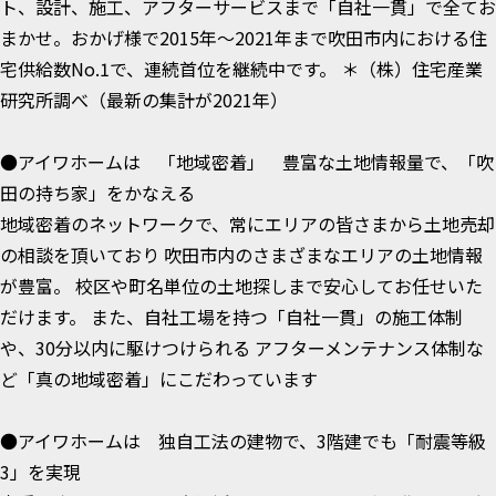
ト、設計、施工、アフターサービスまで「自社一貫」で全てお
まかせ。おかげ様で2015年～2021年まで吹田市内における住
宅供給数No.1で、連続首位を継続中です。 ＊（株）住宅産業
研究所調べ（最新の集計が2021年）
●アイワホームは 「地域密着」 豊富な土地情報量で、「吹
田の持ち家」をかなえる
地域密着のネットワークで、常にエリアの皆さまから土地売却
の相談を頂いており 吹田市内のさまざまなエリアの土地情報
が豊富。 校区や町名単位の土地探しまで安心してお任せいた
だけます。 また、自社工場を持つ「自社一貫」の施工体制
や、30分以内に駆けつけられる アフターメンテナンス体制な
ど「真の地域密着」にこだわっています
●アイワホームは 独自工法の建物で、3階建でも「耐震等級
3」を実現