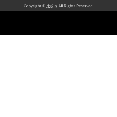
Copyright ©
比較jp
. All Rights Reserved
.