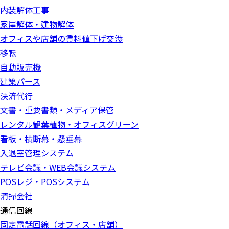
内装解体工事
家屋解体・建物解体
オフィスや店舗の賃料値下げ交渉
移転
自動販売機
建築パース
決済代行
文書・重要書類・メディア保管
レンタル観葉植物・オフィスグリーン
看板・横断幕・懸垂幕
入退室管理システム
テレビ会議・WEB会議システム
POSレジ・POSシステム
清掃会社
通信回線
固定電話回線（オフィス・店舗）