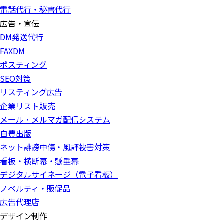
電話代行・秘書代行
広告・宣伝
DM発送代行
FAXDM
ポスティング
SEO対策
リスティング広告
企業リスト販売
メール・メルマガ配信システム
自費出版
ネット誹謗中傷・風評被害対策
看板・横断幕・懸垂幕
デジタルサイネージ（電子看板）
ノベルティ・販促品
広告代理店
デザイン制作