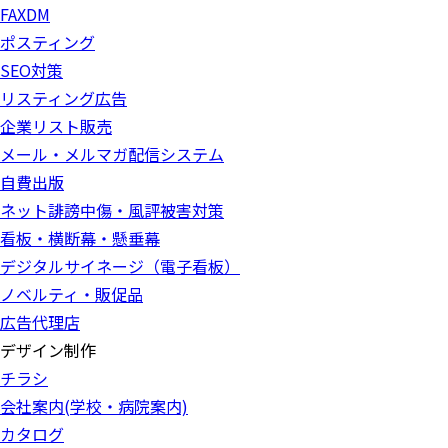
FAXDM
ポスティング
SEO対策
リスティング広告
企業リスト販売
メール・メルマガ配信システム
自費出版
ネット誹謗中傷・風評被害対策
看板・横断幕・懸垂幕
デジタルサイネージ（電子看板）
ノベルティ・販促品
広告代理店
デザイン制作
チラシ
会社案内(学校・病院案内)
カタログ