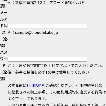
例：新宿区新宿2-12-4 アコード新宿ビル7F
須）
メー
ルア
ドレ
ス
例：sample@cloudhikaku.jp
（必
須）
パス
ワー
ド
注：半角英数字8文字以上16文字以下でご入力ください。
（必
注：英字と数値を必ず1文字は使用してください
須）
必ず事前に
利用規約
をご確認ください。利用規約第11条
に記載された禁止事項、その他利用規約に違反する行為は
固く禁止しております。
一定の事由に該当する方（未成年者、成年被後見人等、そ