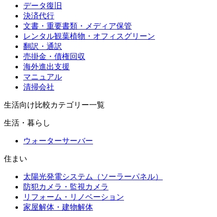
データ復旧
決済代行
文書・重要書類・メディア保管
レンタル観葉植物・オフィスグリーン
翻訳・通訳
売掛金・債権回収
海外進出支援
マニュアル
清掃会社
生活向け比較カテゴリー一覧
生活・暮らし
ウォーターサーバー
住まい
太陽光発電システム（ソーラーパネル）
防犯カメラ・監視カメラ
リフォーム・リノベーション
家屋解体・建物解体