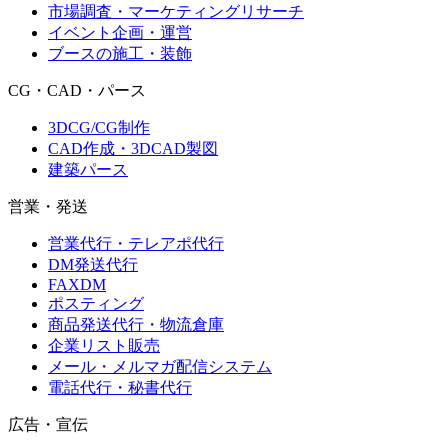
市場調査・マーケティングリサーチ
イベント企画・運営
ブースの施工・装飾
CG・CAD・パース
3DCG/CG制作
CAD作成・3DCAD製図
建築パース
営業・発送
営業代行・テレアポ代行
DM発送代行
FAXDM
ポスティング
商品発送代行・物流倉庫
企業リスト販売
メール・メルマガ配信システム
電話代行・秘書代行
広告・宣伝