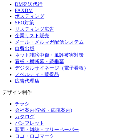
DM発送代行
FAXDM
ポスティング
SEO対策
リスティング広告
企業リスト販売
メール・メルマガ配信システム
自費出版
ネット誹謗中傷・風評被害対策
看板・横断幕・懸垂幕
デジタルサイネージ（電子看板）
ノベルティ・販促品
広告代理店
デザイン制作
チラシ
会社案内(学校・病院案内)
カタログ
パンフレット
新聞・雑誌・フリーペーパー
ロゴ・ロゴマーク