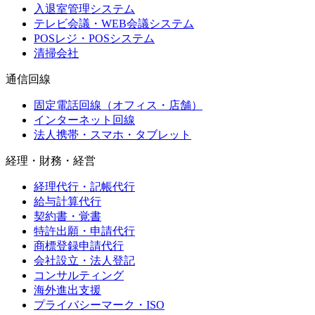
入退室管理システム
テレビ会議・WEB会議システム
POSレジ・POSシステム
清掃会社
通信回線
固定電話回線（オフィス・店舗）
インターネット回線
法人携帯・スマホ・タブレット
経理・財務・経営
経理代行・記帳代行
給与計算代行
契約書・覚書
特許出願・申請代行
商標登録申請代行
会社設立・法人登記
コンサルティング
海外進出支援
プライバシーマーク・ISO