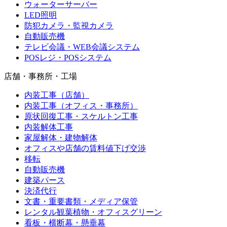
ウォーターサーバー
LED照明
防犯カメラ・監視カメラ
自動販売機
テレビ会議・WEB会議システム
POSレジ・POSシステム
店舗・事務所・工場
内装工事（店舗）
内装工事（オフィス・事務所）
原状回復工事・スケルトン工事
内装解体工事
家屋解体・建物解体
オフィスや店舗の賃料値下げ交渉
移転
自動販売機
建築パース
決済代行
文書・重要書類・メディア保管
レンタル観葉植物・オフィスグリーン
看板・横断幕・懸垂幕