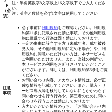
ワー
注：半角英数字8文字以上16文字以下でご入力くださ
ド
い。
（必
注：英字と数値を必ず1文字は使用してください
須）
必ず事前に
利用規約
をご確認ください。利用規
約第11条に記載された禁止事項、その他利用規
約に違反する行為は固く禁止しております。
一定の事由に該当する方（未成年者、成年被後
見人等、その他利用規約に定める場合）や、利
用規約に同意いただけない方は、本サービスを
ご利用いただけません。また、当社の判断で、
本サービスの利用をお断りさせていただくこと
がございます。詳しくは、利用規約第3条をご覧
ください。
お問い合わせ内容、アカウント情報は、必ず正
確な情報を記載してください。また、購入・サ
注意
ービス導入等を検討していないにもかかわらず
事項
問い合わせを行う行為や、第三者のために問い
合わせを行うことは禁止しております
入力いただいた情報のうち、「お問い合わせ内
容」に入力された情報は本サイトのすべての利