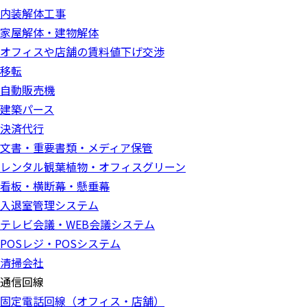
内装解体工事
家屋解体・建物解体
オフィスや店舗の賃料値下げ交渉
移転
自動販売機
建築パース
決済代行
文書・重要書類・メディア保管
レンタル観葉植物・オフィスグリーン
看板・横断幕・懸垂幕
入退室管理システム
テレビ会議・WEB会議システム
POSレジ・POSシステム
清掃会社
通信回線
固定電話回線（オフィス・店舗）