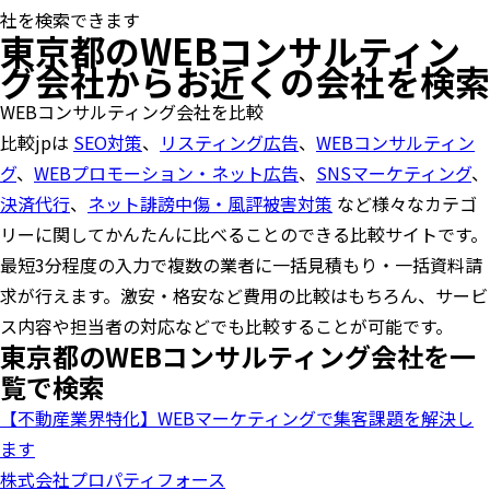
社を検索できます
東京都のWEBコンサルティン
グ会社からお近くの会社を検索
WEBコンサルティング会社を比較
比較jpは
SEO対策
、
リスティング広告
、
WEBコンサルティン
グ
、
WEBプロモーション・ネット広告
、
SNSマーケティング
、
決済代行
、
ネット誹謗中傷・風評被害対策
など様々なカテゴ
リーに関してかんたんに比べることのできる比較サイトです。
最短3分程度の入力で複数の業者に一括見積もり・一括資料請
求が行えます。激安・格安など費用の比較はもちろん、サービ
ス内容や担当者の対応などでも比較することが可能です。
東京都のWEBコンサルティング会社を一
覧で検索
【不動産業界特化】WEBマーケティングで集客課題を解決し
ます
株式会社プロパティフォース