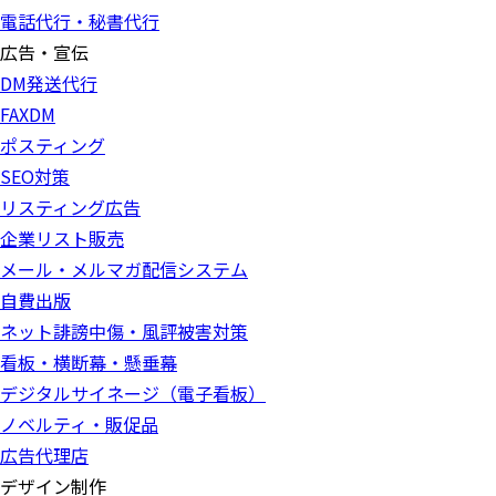
電話代行・秘書代行
広告・宣伝
DM発送代行
FAXDM
ポスティング
SEO対策
リスティング広告
企業リスト販売
メール・メルマガ配信システム
自費出版
ネット誹謗中傷・風評被害対策
看板・横断幕・懸垂幕
デジタルサイネージ（電子看板）
ノベルティ・販促品
広告代理店
デザイン制作