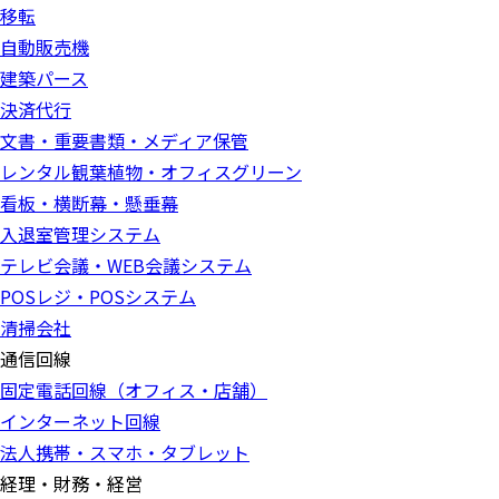
移転
自動販売機
建築パース
決済代行
文書・重要書類・メディア保管
レンタル観葉植物・オフィスグリーン
看板・横断幕・懸垂幕
入退室管理システム
テレビ会議・WEB会議システム
POSレジ・POSシステム
清掃会社
通信回線
固定電話回線（オフィス・店舗）
インターネット回線
法人携帯・スマホ・タブレット
経理・財務・経営