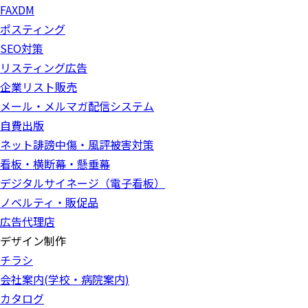
FAXDM
ポスティング
SEO対策
リスティング広告
企業リスト販売
メール・メルマガ配信システム
自費出版
ネット誹謗中傷・風評被害対策
看板・横断幕・懸垂幕
デジタルサイネージ（電子看板）
ノベルティ・販促品
広告代理店
デザイン制作
チラシ
会社案内(学校・病院案内)
カタログ