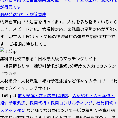
が得意です
商品発送代行・物流倉庫
物流倉庫内での運営を行ってます。 人材を多数抱えているから
こそ、スピード対応、大規模対応、業務量の変動対応が可能で
す。 現在大手ECサイト関連の物流倉庫の運営を複数実施中で
す。 ご相談お待ちして...
無料で比較できる！日本最大級のマッチングサイト
一括見積もりや一括資料請求が最短3分程度の入力でカンタン
にできる
人材紹介・人材派遣・紹介予定派遣など様々なカテゴリーで比
較できるマッチングサイト
比較jpは
求人媒体・求人広告代理店
、
人材紹介・人材派遣・
紹介予定派遣
、
採用代行・採用コンサルティング
、
社員研修・
スタッフ教育
など様々な分野について一括見積もりや資料請
求依頼が無料で行える比較サイトです。最短3分程度の入力で