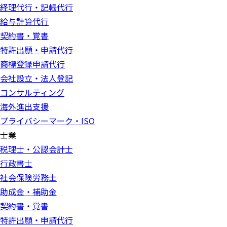
経理代行・記帳代行
給与計算代行
契約書・覚書
特許出願・申請代行
商標登録申請代行
会社設立・法人登記
コンサルティング
海外進出支援
プライバシーマーク・ISO
士業
税理士・公認会計士
行政書士
社会保険労務士
助成金・補助金
契約書・覚書
特許出願・申請代行